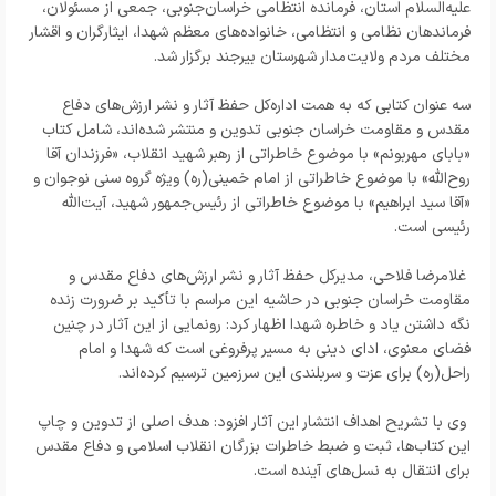
علیه‌السلام استان، فرمانده انتظامی خراسان‌جنوبی، جمعی از مسئولان،
فرماندهان نظامی و انتظامی، خانواده‌های معظم شهدا، ایثارگران و اقشار
مختلف مردم ولایت‌مدار شهرستان بیرجند برگزار شد.
سه عنوان کتابی که به همت اداره‌کل حفظ آثار و نشر ارزش‌های دفاع
مقدس و مقاومت خراسان جنوبی تدوین و منتشر شده‌اند، شامل کتاب
«بابای مهربونم» با موضوع خاطراتی از رهبر شهید انقلاب، «فرزندان آقا
روح‌الله» با موضوع خاطراتی از امام خمینی(ره) ویژه گروه سنی نوجوان و
«آقا سید ابراهیم» با موضوع خاطراتی از رئیس‌جمهور شهید، آیت‌الله
رئیسی است.
غلامرضا فلاحی، مدیرکل حفظ آثار و نشر ارزش‌های دفاع مقدس و
مقاومت خراسان جنوبی در حاشیه این مراسم با تأکید بر ضرورت زنده
نگه داشتن یاد و خاطره شهدا اظهار کرد: رونمایی از این آثار در چنین
فضای معنوی، ادای دینی به مسیر پرفروغی است که شهدا و امام
راحل(ره) برای عزت و سربلندی این سرزمین ترسیم کرده‌اند.
وی با تشریح اهداف انتشار این آثار افزود: هدف اصلی از تدوین و چاپ
این کتاب‌ها، ثبت و ضبط خاطرات بزرگان انقلاب اسلامی و دفاع مقدس
برای انتقال به نسل‌های آینده است.