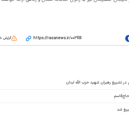
https://rasanews.ir/003RIl
گزارش خ
 در تشییع رهبران شهید حزب الله لبنان
 حاج‌قاسم
ييع شد