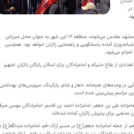
 استان
در
هد
بر اساس اطلاعیه منتشرشده، برای زائرانی که راهی مشهد مقدس می‌شوند، منطقه ۱۲ این شهر به عنوان محل میزبانی
 سامانه تلفنی ۰۵۱۵۱۵۱ به صورت شبانه‌روزی آماده پاسخگویی و راهنمایی زائران خواهد بود. همچنین
انجام می‌شود.
چنین در شهر مقدس قم نیزتا ۱۷ تیرماه ۱۴۰۵، تعدادی از بقاع متبرکه و امامزادگان برای اسکان رایگان زائران تجهیز
یی در وعده‌های صبحانه، ناهار و شام، پارکینگ، سرویس‌های بهداشتی،
 این مراسم پیش‌بینی شده است.
مامزاده علی بن جعفر، امامزاده احمد بن قاسم، امامزادگان موسی مبرق
ن مذهبی برای پذیرش زائران آماده شده‌اند.
 از جمله امامزاده جعفر(ع) در مسیر اراک–قم، امامزاده عبدالله(ع) د
لیجان–سلفچگان نیز به زائران خدمات اسکان و رفاهی ارائه خواهند