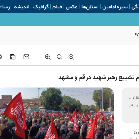
گی
سیره امامین
استان‌ها
عکس
فیلم
گرافیک
اندیشه
رسا+
ن»
م تشییع رهبر شهید در قم و مشهد
قلاب،
ن در
ری