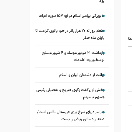
بود
۱۰ ویژگی پیامبر اسلام در آیه ۱۵۷ سوره اعراف
اطعام روزانه ۲۰ هزار زائر در حرم بانوی کرامت تا
پایان ماه صفر
طا
بازداشت ۲۱ مزدور موساد و ۴ شرور مسلح
توسط وزارت اطلاعات
برائت از دشمنان ایران و اسلام
بخش اول گفت وگوی صریح و تفصیلی رئیس
جمهور با مردم
سراسر دریای سرخ برای عربستان ناامن است/
صنعا راه مانور ریاض را بست