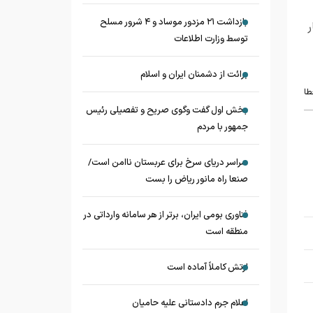
بازداشت ۲۱ مزدور موساد و ۴ شرور مسلح
ر
توسط وزارت اطلاعات
برائت از دشمنان ایران و اسلام
طا
بخش اول گفت وگوی صریح و تفصیلی رئیس
جمهور با مردم
سراسر دریای سرخ برای عربستان ناامن است/
صنعا راه مانور ریاض را بست
فناوری بومی ایران، برتر از هر سامانه وارداتی در
منطقه است
ارتش کاملاً آماده است
اعلام جرم دادستانی علیه حامیان