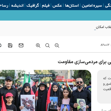
گی
سیره امامین
استان‌ها
عکس
فیلم
گرافیک
اندیشه
رسا+
لاب امکان‌پذیر نیست
:
۸۲۰۰۱۲
ی برای مردمی‌سازی مقاومت
ت که
ور و
قعیت
ی رسا،