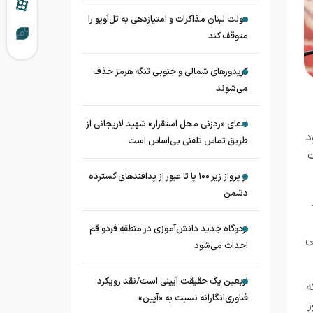
دولت لبنان مذاکرات و امتیازدهی به تل‌آویو را
متوقف کند
کریدورهای شمالی و جنوبی تنگه هرمز حذف
می‌شوند
ادعای «ردزنی محل استقرار» شهید لاریجانی از
د
طریق تماس تلفنی بی‌اساس است
ت
از پرواز زیر ۱۰۰ پا تا عبور از پدافند‌های گسترده
دشمن
اردوگاه جدید دانش‌آموزی در منطقه فردو قم
ی
احداث می‌شود
اربعین یک حقیقت آیینی است/نقد رویکرد
ه
فناوری‌انگارانه نسبت به «آیین»
ز