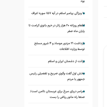
بود
۱۰ ویژگی پیامبر اسلام در آیه ۱۵۷ سوره اعراف
اطعام روزانه ۲۰ هزار زائر در حرم بانوی کرامت تا
پایان ماه صفر
بازداشت ۲۱ مزدور موساد و ۴ شرور مسلح
توسط وزارت اطلاعات
برائت از دشمنان ایران و اسلام
بخش اول گفت وگوی صریح و تفصیلی رئیس
جمهور با مردم
سراسر دریای سرخ برای عربستان ناامن است/
صنعا راه مانور ریاض را بست