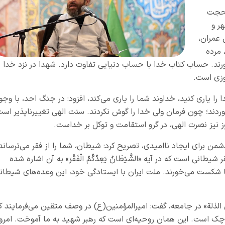
 حجت
ر و
ه به آیه ۱۶۹ سوره آل عمران،
 مرده
‌خورند. حساب کتاب خدا با حساب دنیایی تفاوت دارد. شهدا در نزد خدا
روزی است.
ا یاری کنید، خداوند شما را یاری می‌کند، افزود: در جنگ احد، با وجو
دند؛ چون فرمان ولی خدا را گوش نکردند. سنت الهی تغییرناپذیر اس
ز نیز نصرت الهی، در گرو استقامت و توکل بر خداست.
من برای ایجاد ناامیدی، تصریح کرد: شیطان، شما را از فقر می‌ترساند
انی است که در آیه «الشَّيْطَانُ يَعِدُكُمُ الْفَقْرَ» به آن اشاره شده
ها شکست می‌خورند. ملت ایران با ایستادگی خود، این وعده‌های شیطان
لذلة» در جامعه، گفت: امیرالمؤمنین(ع) در وصف متقین می‌فرمایند ک
کوچک است. این همان روحیه‌ای است که رهبر شهید به ما آموخت. امرو