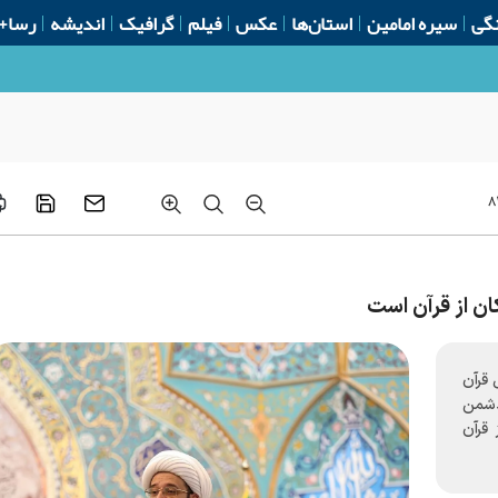
گی
سیره امامین
استان‌ها
عکس
فیلم
گرافیک
اندیشه
رسا+
۸
ن از قرآن است
 قرآن
دشمن
قرآن