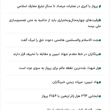
از پرواز با کبری در عملیات مرصاد تا سنگرِ تبلیغ معارف اسلامی
ظرفیت‌های چهارمحال‌وبختیاری باید از حاشیه به متن تصمیم‌سازی
ملی برسد
حجت الاسلام والمسلمین هاشمی دعوت حق را لبیک گفت
خبرنگاران در خط مقدم جهاد تبیین و مقابله با تحریف قرار دارند
مزار شهدا، بلندترین نقطه عالم برای پرواز به سوی عزت است
جهاد تبیین؛ میراث زینبیِ خبرنگاران
جابجایی 294 هزار زائر اربعین با 2156 پرواز