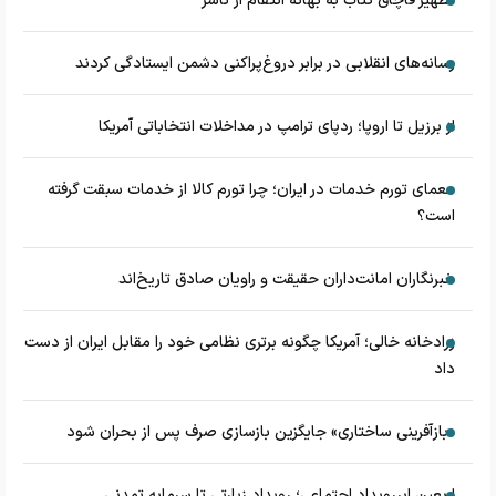
تطهیر قاچاق کتاب به بهانه انتقام از ناشر
رسانه‌های انقلابی در برابر دروغ‌پراکنی دشمن ایستادگی کردند
از برزیل تا اروپا؛ ردپای ترامپ در مداخلات انتخاباتی آمریکا
معمای تورم خدمات در ایران؛ چرا تورم کالا از خدمات سبقت گرفته
است؟
خبرنگاران امانت‌داران حقیقت و راویان صادق تاریخ‌اند
زرادخانه‌ خالی؛ آمریکا چگونه برتری نظامی خود را مقابل ایران از دست
داد
«بازآفرینی ساختاری» جایگزین بازسازی صرف پس از بحران شود
اربعین ابررویداد اجتماعی؛ رویداد زیارتی تا سرمایه تمدنی