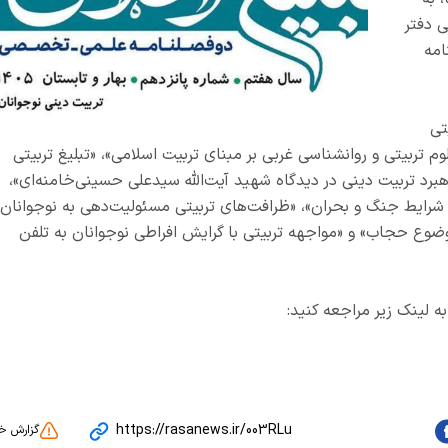
ی دفتر
ره 15 پژوهشنامه
تی
وم تربیتی و روانشناسی غربی بر مبنای تربیت اسلامی»، «تبلیغ تربیتی
هبرد تربیت دینی در دیدگاه شهید آ‌یت‌الله سیدعلی حسینی‌خامنه‌ای»،
 شرایط جنگ و بحران»، «ظرافت‌های تربیتی مسئولیت‌دهی به نوجوانان»
ضوع حجاب» و «مواجهه تربیتی با گرایش افراطی نوجوانان به تلفن
ه لینک زیر مراجعه کنید:
https://rasanews.ir/003RLu
گزارش خ