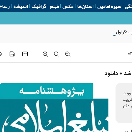
گی
سیره امامین
استان‌ها
عکس
فیلم
گرافیک
اندیشه
رسا+
سنگر اول
۸۲
وریت
ربیت
دفتر
،
به