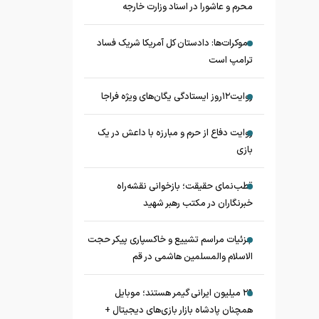
محرم و عاشورا در اسناد وزارت خارجه
دموکرات‌ها: دادستان کل آمریکا شریک فساد
ترامپ است
روایت۱۲روز ایستادگی یگان‌های ویژه فراجا
روایت دفاع از حرم و مبارزه با داعش در یک
بازی
قطب‌نمای حقیقت؛ بازخوانی نقشه‌راه
خبرنگاران در مکتب رهبر شهید
جزئیات مراسم تشییع و خاکسپاری پیکر حجت
الاسلام والمسلمین هاشمی در قم
۲۹ میلیون ایرانی گیمر هستند؛ موبایل
همچنان پادشاه بازار بازی‌های دیجیتال +