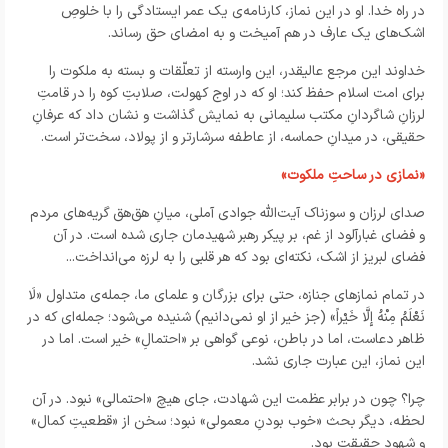
در راه خدا. او در این نماز، کارنامه‌ی یک عمر ایستادگی را با خلوصِ
اشک‌های یک عارف در هم آمیخت و به امضای حق رساند.
خداوند این مرجع عالیقدر، این وارسته از تعلّقات و بسته به ملکوت را
برای امت اسلام حفظ کند؛ او که در اوج کهولت، صلابتِ کوه را در قامتِ
لرزانِ شاگردانِ مکتب سلیمانی به نمایش گذاشت و نشان داد که عرفانِ
حقیقی، در میدانِ حماسه، از عاطفه سرشارتر و از پولاد، سخت‌تر است.
«نمازی در ساحتِ ملکوت»
صدای لرزان و سوزناک آیت‌الله جوادی آملی، میانِ هق‌هق گریه‌های مردم
و فضای غبارآلود از غم، بر پیکر رهبر شهیدمان جاری شده است. در آن
فضای لبریز از اشک، نکته‌ای بود که هر قلبی را به لرزه می‌انداخت...
در تمام نمازهای جنازه، حتی برای بزرگان و علمای ما، جمله‌ی متداول «لَا
نَعْلَمُ مِنْهُ إِلَّا خَیْراً» (جز خیر از او نمی‌دانیم) شنیده می‌شود؛ جمله‌ای که در
ظاهر دعاست، اما در باطن، نوعی گواهی بر «احتمالِ» خیر است. اما در
این نماز، این عبارت جاری نشد.
چرا؟ چون در برابر عظمت این شهادت، جای هیچ «احتمالی» نبود. در آن
لحظه، دیگر بحث «خوب بودنِ معمولی» نبود؛ سخن از «قطعیتِ کمال»
و شهودِ حقیقت بود.