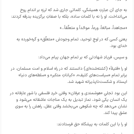
به جای آن عبارتِ همیشگی، کلماتی جاری شد که لرزه بر اندامِ روح
می‌انداخت. او را نه با کلمات ساده، بلکه با صفاتِ برگزیده بدرقه کردند:
«مجاهداً، مبالغاً، ورعاً، موحّداً و متعلّقاً...»
یعنی کسی که در اوجِ توحید، تمام وجودش «متعلّق» و گره‌خورده به
خدای بود.
و سپس، فریادِ شهادتی که بر تمام جهان پیام می‌داد:
او را «قتیلاً» (کشته‌شده‌ای) دانستند که در راه اسلام و امت مسلمان، در
برابر تمام «سیاست‌های کثیف»، «کیاناتِ متکبر» و «سلطه‌های دنیا»
ایستاد و شکست‌ناپذیرانه شهید شد.
این بود تجلیِ «هوشمندی و عرفان»؛ وقتی خردِ فلسفی با شورِ عارفانه در
یک انسان یکی شود، نماز تبدیل به یک مناجات عاشقانه می‌شود و
نشان می‌دهد که چه شکوهی می‌بخشد وقتی عقل، راهش را به سوی
عشق پیدا کند.
او را با این کلمات به پیشگاه حق فرستادند: