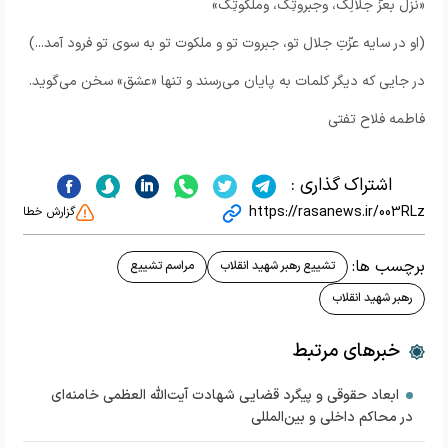
«نزلَ بعزّ جلالِک، وجبروتِک، وملکوتِک»
(او در سایه عزّتِ جلال تو، جبروت تو و ملکوت تو به سوی تو فرود آمد...)
در جایی که دیگر کلمات به پایان می‌رسند و تنها «عشق» سخن می‌گوید.
فاطمه فلاح تفتی
اشتراک گذاری :
https://rasanews.ir/003RLz
گزارش خطا
برچسب ها:
تشییع رهبر شهید انقلاب
مراسم تشییع
رهبر شهید انقلاب
خبرهای مرتبط
ابعاد حقوقی و پیگرد قضایی شهادت آیت‌الله العظمی خامنه‌ای
در محاکم داخلی و بین‌المللی