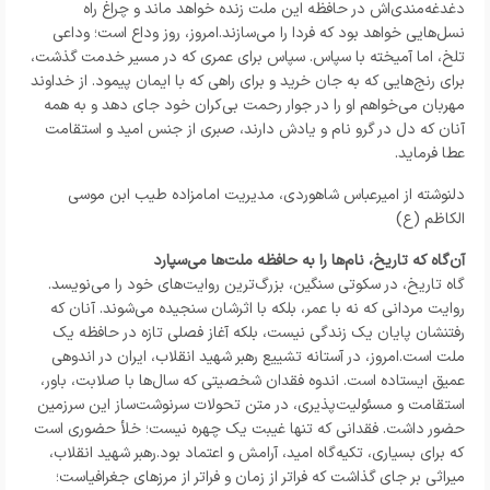
دغدغه‌مندی‌اش در حافظه این ملت زنده خواهد ماند و چراغ راه
نسل‌هایی خواهد بود که فردا را می‌سازند.امروز، روز وداع است؛ وداعی
تلخ، اما آمیخته با سپاس. سپاس برای عمری که در مسیر خدمت گذشت،
برای رنج‌هایی که به جان خرید و برای راهی که با ایمان پیمود. از خداوند
مهربان می‌خواهم او را در جوار رحمت بی‌کران خود جای دهد و به همه
آنان که دل در گرو نام و یادش دارند، صبری از جنس امید و استقامت
عطا فرماید.
دلنوشته از امیرعباس شاهوردی، مدیریت امامزاده طیب ابن موسی
الکاظم (ع)
آن‌گاه که تاریخ، نام‌ها را به حافظه ملت‌ها می‌سپارد
گاه تاریخ، در سکوتی سنگین، بزرگ‌ترین روایت‌های خود را می‌نویسد.
روایت مردانی که نه با عمر، بلکه با اثرشان سنجیده می‌شوند. آنان که
رفتنشان پایان یک زندگی نیست، بلکه آغاز فصلی تازه در حافظه یک
ملت است.امروز، در آستانه تشییع رهبر شهید انقلاب، ایران در اندوهی
عمیق ایستاده است. اندوه فقدان شخصیتی که سال‌ها با صلابت، باور،
استقامت و مسئولیت‌پذیری، در متن تحولات سرنوشت‌ساز این سرزمین
حضور داشت. فقدانی که تنها غیبت یک چهره نیست؛ خلأ حضوری است
که برای بسیاری، تکیه‌گاه امید، آرامش و اعتماد بود.رهبر شهید انقلاب،
میراثی بر جای گذاشت که فراتر از زمان و فراتر از مرزهای جغرافیاست؛