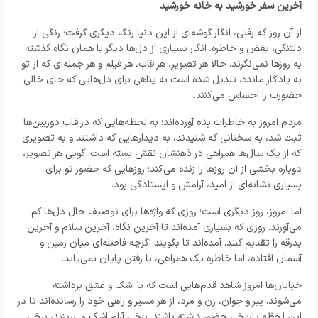
آخرین سفر خورشید به خانه خورشید
از آن روز که رفتی، انگار گوشه‌ای از این دنیا رنگ دیگری گرفت؛ رنگی از
دلتنگی، بغض و خاطره. انگار بسیاری از دل‌ها دیگر با همان نگاه گذشته
به روزها نمی‌نگرند. حالا هر تصویر، هر قاب، هر فیلم و هر جمله‌ای که از تو
به یادگار مانده، تبدیل شده است به پناهی برای دل‌هایی که جای خالی
حضورت را احساس می‌کنند.
مردم امروز به خاطرات پناه آورده‌اند؛ به لحظه‌هایی که در قاب دوربین‌ها
ثبت شد، به سخنانی که شنیدند، به دیدارهایی که داشتند و به تصویری
که از یک سال‌ها همراهی در ذهنشان نقش بسته است. گویی هر تصویر،
دوباره بخشی از آن روزها را زنده می‌کند؛ روزهایی که حضور تو برای
بسیاری نشانه‌ای از امید، آرامش و ایستادگی بود.
اما امروز، روز دیگری است؛ روزی که واژه‌ها برای توصیف حال دل‌ها کم
می‌آورند. روزی که بسیاری آمده‌اند تا آخرین نگاه، آخرین سلام و آخرین
بدرقه را تقدیم کنند. آمده‌اند تا بگویند اگرچه فاصله‌ای میان زمین و
آسمان افتاده، اما خاطره یک همراهی، با رفتن پایان نمی‌یابد.
خیابان‌ها امروز شاهد قدم‌هایی است که با اشک و عشق برداشته
می‌شوند. پیر و جوان، زن و مرد، از هر مسیر و راهی خود را رسانده‌اند تا در
این لحظه تاریخی حضور داشته باشند. برخی آرام اشک می‌ریزند، برخی