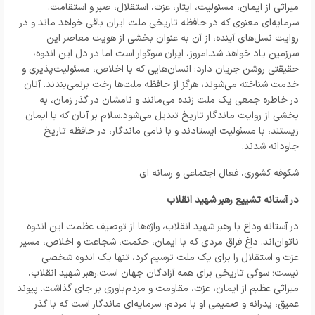
میراثی از ایمان، مسئولیت، ایثار، عزت، استقلال، صبر و استقامت.
سرمایه‌ای معنوی که در حافظه تاریخی ملت ایران باقی خواهد ماند و در
روایت نسل‌های آینده، از آن به عنوان بخشی از هویت معاصر این
سرزمین یاد خواهد شد.امروز، ایران سوگوار است اما در دل این اندوه،
حقیقتی روشن جریان دارد: انسان‌هایی که با اخلاص، مسئولیت‌پذیری و
خدمت شناخته می‌شوند، هرگز از حافظه ملت‌ها رخت برنمی‌بندند. آنان
در خاطره جمعی یک ملت زنده می‌مانند و نامشان در گذر زمان، به
بخشی از روایت ماندگار تاریخ تبدیل می‌شود.سلام بر آنان که با ایمان
زیستند، با مسئولیت ایستادند و با نامی ماندگار، در حافظه تاریخ
جاودانه شدند.
شکوفه کشوری، فعال اجتماعی و رسانه ای
در آستانه تشییع رهبر شهید انقلاب
در آستانه وداع با رهبر شهید انقلاب، واژه‌ها از توصیف عظمت این اندوه
ناتوان‌اند. داغ فراق مردی که با ایمان، حکمت، شجاعت و اخلاص، مسیر
عزت و استقلال را برای یک ملت ترسیم کرد، تنها یک اندوه شخصی
نیست؛ سوگی تاریخی برای همه آزادگان جهان است.رهبر شهید انقلاب،
میراثی عظیم از ایمان، عزت، مقاومت و مردم‌باوری بر جای گذاشت. پیوند
عمیق، پدرانه و صمیمی او با مردم، سرمایه‌ای ماندگار است که با گذر