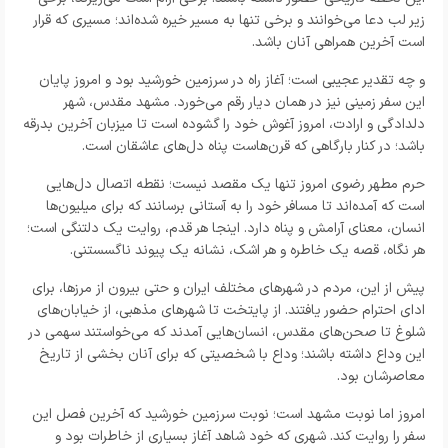
زیر لب دعا می‌خوانند و برخی تنها به مسیر خیره شده‌اند؛ مسیری که قرار
است آخرین همراهی آنان باشد.
و چه تقدیر عجیبی است؛ آغاز راه در سرزمین خورشید بود و امروز پایان
این سفر زمینی نیز در همان دیار رقم می‌خورد. مشهد مقدس، شهر
دلدادگی و ارادت، امروز آغوش خود را گشوده است تا میزبان آخرین بدرقه
باشد؛ در کنار بارگاهی که قرن‌هاست پناه دل‌های عاشقان است.
حرم مطهر رضوی امروز تنها یک مقصد نیست؛ نقطه اتصال دل‌هایی
است که آمده‌اند تا مسافر خود را به آستانی برسانند که برای میلیون‌ها
انسان، معنای آرامش و پناه دارد. اینجا هر قدم، روایت یک دلتنگی است؛
هر نگاه، قصه یک خاطره و هر اشک، نشانه یک پیوند ناگسستنی.
پیش از این، مردم در شهرهای مختلف ایران و حتی بیرون از مرزها، برای
ادای احترام حضور یافتند. از پایتخت تا شهرهای مذهبی، از خیابان‌های
شلوغ تا صحن‌های مقدس، انسان‌هایی آمدند که می‌خواستند سهمی در
این وداع داشته باشند؛ وداع با شخصیتی که برای آنان بخشی از تاریخ
معاصرشان بود.
امروز اما نوبت مشهد است؛ نوبت سرزمین خورشید که آخرین فصل این
سفر را روایت کند. شهری که خود شاهد آغاز بسیاری از خاطرات بود و