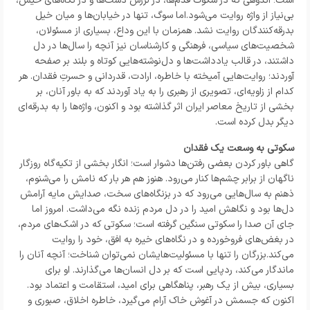
است؛ اندوهی که در سکوت قدم‌ها، در لرزش دست‌ها و در نگاه‌های خیس،
بی‌نیاز از واژه روایت می‌شود.اما سوگ، تنها در خیابان‌ها و میان خیل
بدرقه‌کنندگان روایت نشد. همزمان با این وداع، بسیاری از مسئولان،
شخصیت‌های سیاسی، فرهنگی و کارشناسان نیز آنچه را سال‌ها در دل
داشتند، در قالب یادداشت‌ها و دل‌نوشته‌هایی کوتاه و بلند بر صفحه
آوردند؛ روایت‌هایی آمیخته با خاطره، ارادت، قدردانی و حسرتِ فقدان. هر
کدام از زاویه‌ای، تصویری از رهبری را به یاد آوردند که به باور آنان، بر
بخشی از تاریخ معاصر ایران اثر گذاشته بود و اکنون، واژه‌ها را به بدرقه‌ای
دیگر بدل کرده است.
سکوتی به وسعت یک فقدان
گاهی باور کردن بعضی رفتن‌ها دشوار است؛ انگار بخشی از تکیه‌گاه روزگار
ناگهان از برابر چشم‌ها کنار می‌رود. هنوز هم هر بار که نامش را می‌شنوم،
ذهنم به سال‌هایی می‌رود که در بزنگاه‌های سخت، صدایش مایه آرامش
دل‌ها بود و نگاهش امید را در دل مردم زنده نگه می‌داشت. امروز اما
جای آن صدا را سکوتی سنگین گرفته است؛ سکوتی که در اشک‌های مردم،
در بغض‌های فروخورده و در نگاه‌های خیره به افق، خود را روایت
می‌کند.بزرگان را تنها با مسئولیت‌هایشان نمی‌توان شناخت؛ آنچه آنان را
ماندگار می‌کند، ردپایی است که بر دل انسان‌ها می‌گذارند. او برای
بسیاری، بیش از یک رهبر، پناهگاهی برای امید، استقامت و اعتماد بود.
اکنون که جسمش در آغوش خاک آرام می‌گیرد، خاطره اخلاق، صبوری و