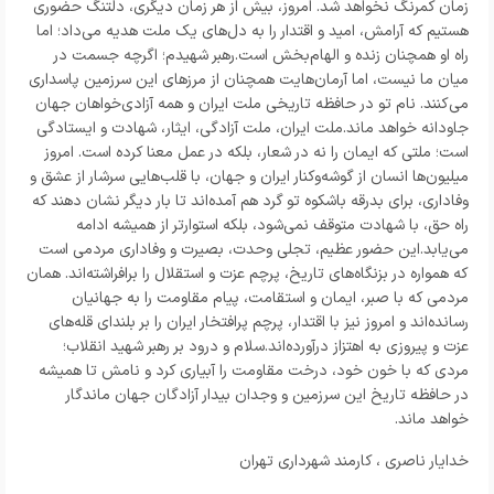
زمان کمرنگ نخواهد شد. امروز، بیش از هر زمان دیگری، دلتنگ حضوری
هستیم که آرامش، امید و اقتدار را به دل‌های یک ملت هدیه می‌داد؛ اما
راه او همچنان زنده و الهام‌بخش است.رهبر شهیدم؛ اگرچه جسمت در
میان ما نیست، اما آرمان‌هایت همچنان از مرزهای این سرزمین پاسداری
می‌کنند. نام تو در حافظه تاریخی ملت ایران و همه آزادی‌خواهان جهان
جاودانه خواهد ماند.ملت ایران، ملت آزادگی، ایثار، شهادت و ایستادگی
است؛ ملتی که ایمان را نه در شعار، بلکه در عمل معنا کرده است. امروز
میلیون‌ها انسان از گوشه‌وکنار ایران و جهان، با قلب‌هایی سرشار از عشق و
وفاداری، برای بدرقه باشکوه تو گرد هم آمده‌اند تا بار دیگر نشان دهند که
راه حق، با شهادت متوقف نمی‌شود، بلکه استوارتر از همیشه ادامه
می‌یابد.این حضور عظیم، تجلی وحدت، بصیرت و وفاداری مردمی است
که همواره در بزنگاه‌های تاریخ، پرچم عزت و استقلال را برافراشته‌اند. همان
مردمی که با صبر، ایمان و استقامت، پیام مقاومت را به جهانیان
رسانده‌اند و امروز نیز با اقتدار، پرچم پرافتخار ایران را بر بلندای قله‌های
عزت و پیروزی به اهتزاز درآورده‌اند.سلام و درود بر رهبر شهید انقلاب؛
مردی که با خون خود، درخت مقاومت را آبیاری کرد و نامش تا همیشه
در حافظه تاریخ این سرزمین و وجدان بیدار آزادگان جهان ماندگار
خواهد ماند.
خدایار ناصری ، کارمند شهرداری تهران