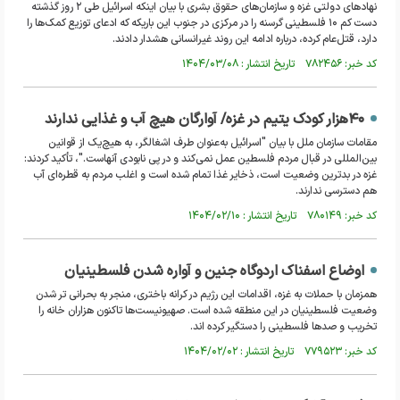
نهادهای دولتی غزه و سازمان‌های حقوق بشری با بیان اینکه اسرائیل طی ۲ روز گذشته
دست کم ۱۰ فلسطینی گرسنه را در مرکزی در جنوب این باریکه که ادعای توزیع کمک‌ها را
دارد، قتل‌عام کرده، درباره ادامه این روند غیرانسانی هشدار دادند.
کد خبر: ۷۸۲۴۵۶ تاریخ انتشار : ۱۴۰۴/۰۳/۰۸
۴۰هزار کودک یتیم در غزه/ آوارگان هیچ آب و غذایی ندارند
مقامات سازمان ملل با بیان "اسرائیل به‌عنوان طرف اشغالگر، به هیچ‌یک از قوانین
بین‌المللی در قبال مردم فلسطین عمل نمی‌کند و در پی نابودی آنهاست."، تأکید کردند:
غزه در بدترین وضعیت است، ذخایر غذا تمام شده است و اغلب مردم به قطره‌ای آب
هم دسترسی ندارند.
کد خبر: ۷۸۰۱۴۹ تاریخ انتشار : ۱۴۰۴/۰۲/۱۰
اوضاع اسفناک اردوگاه جنین و آواره شدن فلسطینیان
همزمان با حملات به غزه، اقدامات این رژیم در کرانه باختری، منجر به بحرانی تر شدن
وضعیت فلسطینیان در این منطقه شده است. صهیونیست‌ها تاکنون هزاران خانه را
تخریب و صدها فلسطینی را دستگیر کرده اند.
کد خبر: ۷۷۹۵۲۳ تاریخ انتشار : ۱۴۰۴/۰۲/۰۲