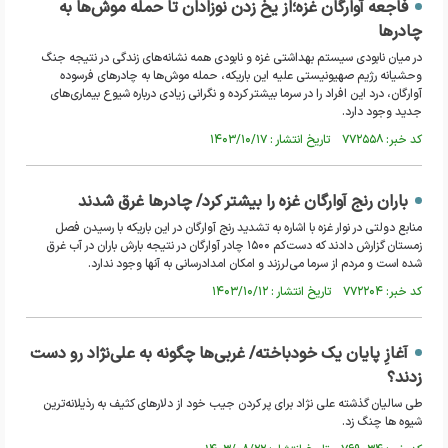
فاجعه آوارگان غزه؛از یخ زدن نوزادان تا حمله موش‌ها به
چادرها
در میان نابودی سیستم بهداشتی غزه و نابودی همه نشانه‌های زندگی در نتیجه جنگ
وحشیانه رژیم صهیونیستی علیه این باریکه، حمله موش‌ها به چادرهای فرسوده
آوارگان، درد این افراد را در سرما بیشتر کرده و نگرانی‌ زیادی درباره شیوع بیماری‌های
جدید وجود دارد.
کد خبر: ۷۷۲۵۵۸ تاریخ انتشار : ۱۴۰۳/۱۰/۱۷
باران رنج آوارگان غزه را بیشتر کرد/ چادرها غرق شدند
منابع دولتی در نوار غزه با اشاره به تشدید رنج آوارگان در این باریکه با رسیدن فصل
زمستان گزارش دادند که دست‌کم ۱۵۰۰ چادر آوارگان در نتیجه بارش باران در آب غرق
شده است و مردم از سرما می‌لرزند و امکان امدادرسانی به آنها وجود ندارد.
کد خبر: ۷۷۲۲۰۴ تاریخ انتشار : ۱۴۰۳/۱۰/۱۲
آغازِ پایان یک خودباخته/ غربی‌ها چگونه به علی‌نژاد رو دست
زدند؟
طی سالیان گذشته علی نژاد برای پر کردن جیب خود از دلارهای کثیف به رذیلانه‌ترین
شیوه ها چنگ زد.