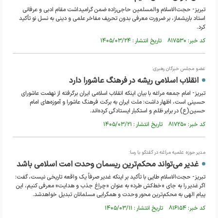
تبریز- حجت‌الاسلام والمسلمین حاجی‌زاده ضمن گرامیداشت مقام ادبی و عرفانی
استاد باریشماز، بر ضرورت معرفی بدون تحریف مفاخر علمی و دینی به نسل نو تأکید
کرد.
کد خبر: ۸۱۷۵۳۰ تاریخ انتشار : ۱۴۰۵/۰۳/۲۴
عضو مجلس خبرگان رهبری:
انقلاب اسلامی ریشه در فرهنگ عاشورا دارد
تبریز- امام جمعه مراغه با بیان اینکه انقلاب اسلامی ایران برگرفته از نهضت عاشورای
حسینی است، اظهار داشت: ملت ایران به برکت فرهنگ عاشورا و آموزه‌های امام
حسین(ع) در برابر ظلم و استکبار ایستادگی کرده‌اند.
کد خبر: ۸۱۷۲۵۰ تاریخ انتشار : ۱۴۰۵/۰۳/۲۱
مدیر حوزه علمیه مراغه در گفتگو با رسا:
غدیر می‌تواند محکم‌ترین ریسمان وحدت امت اسلامی باشد
تبریز- حجت‌الاسلام طایی با تأکید بر اینکه غدیر صرفاً یک واقعه تاریخی نیست، گفت:
اگر غدیر را به جای «خط‌کش طرد» به عنوان «چراغ جذب و هدایت» معرفی کنیم، این
پیام الهی به محکم‌ترین محور وحدت و همگرایی مسلمانان تبدیل خواهدشد.
کد خبر: ۸۱۶۱۵۴ تاریخ انتشار : ۱۴۰۵/۰۳/۱۱