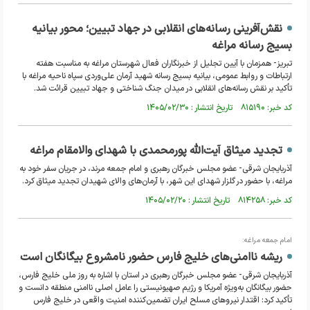
نقش‌آفرینی رسانه‌های انقلابی در جهاد تبیین؛ محور بیانیه
بسیج رسانه مراغه
تبریز- همزمان با آیین تجلیل از خبرنگاران فعال شهرستان مراغه به مناسبت هفته
ارتباطات و روابط عمومی، بیانیه بسیج رسانه شهید آرمان علی‌وردی سپاه ناحیه مراغه با
تأکید بر نقش رسانه‌های انقلابی در میدان جنگ شناختی و جهاد تبیین قرائت شد.
کد خبر: ۸۱۵۱۹۰ تاریخ انتشار : ۱۴۰۵/۰۲/۳۰
تجدید میثاق آیت‌الله پورمحمدی با شهدای والامقام مراغه
آذربایجان شرقی- عضو مجلس خبرگان رهبری و امام جمعه مرند، در جریان سفر خود به
مراغه، با حضور در گلزار شهدای این شهر، با آرمان‌های والای شهیدان تجدید میثاق کرد.
کد خبر: ۸۱۴۲۵۸ تاریخ انتشار : ۱۴۰۵/۰۲/۲۰
امام جمعه مراغه:
ریشه ناامنی‌های خلیج فارس حضور نامشروع بیگانگان است
آذربایجان شرقی- عضو مجلس خبرگان رهبری در استان با اشاره به روز ملی خلیج فارس،
حضور بیگانگان به‌ویژه آمریکا و رژیم صهیونیستی را عامل اصلی ناامنی منطقه دانست و
تأکید کرد: اقتدار نیرو‌های مسلح ایران تضمین‌کننده امنیت واقعی در خلیج فارس