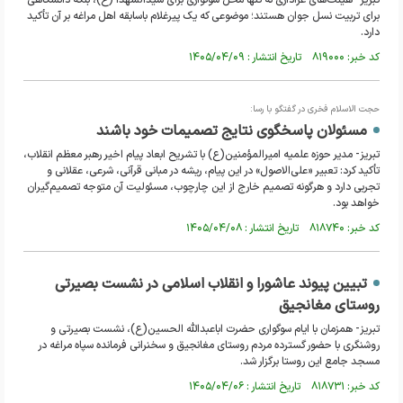
تبریز- هیئت‌های عزاداری نه تنها محل سوگواری برای سیدالشهدا (ع)، بلکه دانشگاهی
برای تربیت نسل جوان هستند؛ موضوعی که یک پیرغلام باسابقه اهل مراغه بر آن تأکید
دارد.
کد خبر: ۸۱۹۰۰۰ تاریخ انتشار : ۱۴۰۵/۰۴/۰۹
حجت الاسلام فخری در گفتگو با رسا:
مسئولان پاسخگوی نتایج تصمیمات خود باشند
تبریز- مدیر حوزه علمیه امیرالمؤمنین(ع) با تشریح ابعاد پیام اخیر رهبر معظم انقلاب،
تأکید کرد: تعبیر «علی‌الاصول» در این پیام، ریشه در مبانی قرآنی، شرعی، عقلانی و
تجربی دارد و هرگونه تصمیم خارج از این چارچوب، مسئولیت آن متوجه تصمیم‌گیران
خواهد بود.
کد خبر: ۸۱۸۷۴۰ تاریخ انتشار : ۱۴۰۵/۰۴/۰۸
تبیین پیوند عاشورا و انقلاب اسلامی در نشست بصیرتی
روستای مغانجیق
تبریز- همزمان با ایام سوگواری حضرت اباعبدالله الحسین(ع)، نشست بصیرتی و
روشنگری با حضور گسترده مردم روستای مغانجیق و سخنرانی فرمانده سپاه مراغه در
مسجد جامع این روستا برگزار شد.
کد خبر: ۸۱۸۷۳۱ تاریخ انتشار : ۱۴۰۵/۰۴/۰۶