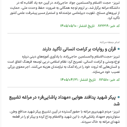
تبریز- حجت الاسلام والمسلمین جواد حاجی‌زاده، در آیین «به یاد آفتاب» که در
دانشگاه مراغه برگزار شد، بر لزوم توجه همگانی به ضرورت حفظ وحدت ملی، حمایت
از نیروهای مسلح، تقویت دیپلماسی عزتمندانه و استمرار مسیر پیشرفت علمی کشور
تأکید کرد.
کد خبر: ۸۲۲۳۱۹ تاریخ انتشار : ۱۴۰۵/۰۵/۱۰
امام جمعه مراغه:
قرآن و روایات بر کرامت انسانی تأکید دارند
تبریز-حجت‌الاسلام والمسلمین حاجی‌زاده، با یادآوری آموزه‌های دینی درباره
نوع‌دوستی و کرامت انسانی، تصریح کرد: نظام اسلامی در پی توسعه فرهنگ انفاق است
و انسان‌هایی که ثروت خود را در راه کمک به نیازمندان هزینه می‌کنند، اجر معنوی بزرگی
نصیب خود می‌سازند.
کد خبر: ۸۲۱۵۱۰ تاریخ انتشار : ۱۴۰۵/۰۴/۳۱
پیکر شهید پدافند هوایی «مهداد پاشایی‌فر» در مراغه تشییع
شد
تبریز- مردم شهیدپرور مراغه با حضور گسترده در آیین تشییع پیکر شهید مدافع وطن،
ستوان‌دوم «مهداد پاشایی‌فر»، با این شهید والامقام وداع کرده و پیکر او را در قطعه
شهدای مراغه به خاک سپردند.