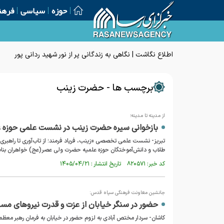
حوزه
سیاسی
فرهن
اطلاع نگاشت | نگاهی به زندگانی پر از نور شهید ردانی پور
برچسب ها - حضرت زینب
از مدینه تا مدینه؛
بازخوانی سیره حضرت زینب در نشست علمی حوزه ع
تبریز- نشست علمی تخصصی «زینب، فریاد فرمند؛ از تاب‌آوری تا راهبر
طلاب و دانش‌آموختگان حوزه علمیه حضرت ولی عصر(عج) خواهران بناب 
کد خبر: ۸۲۰۵۷۱ تاریخ انتشار : ۱۴۰۵/۰۴/۲۱
جانشین معاونت فرهنگی سپاه قدس:
حضور در سنگر خیابان از عزت و قدرت نیرو‌های مسل
کاشان- سردار مختص آبادی به لزوم حضور در خیابان به فرمان رهبر معظم ان