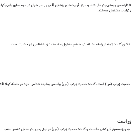
مدیر بهداشت و درمان حرم حضرت معصومه گفت: در مجموع بیش از ۱۶۰ کارشناس پرستاری در دارالشفا و مرکز فوریت‌های پزشکی آقایان و خواهران در حرم مطهر بانوی ک
وی کرامت مشغول هستند.
 کاشان گفت: آنچه در رابطه عقیله بنی هاشم مغفول مانده بُعد زیبا شناسی آن حضرت است.
‌های حضرت زینب (س) است، گفت: حضرت زینب (س) براساس وظیفه شناسی خود در حادثه کربلا اقد
ور است
ه به ویژه مسؤولان کشور دانست و گفت: حضرت زینب (س) در اوج بحران در مقابل دشمن عقب