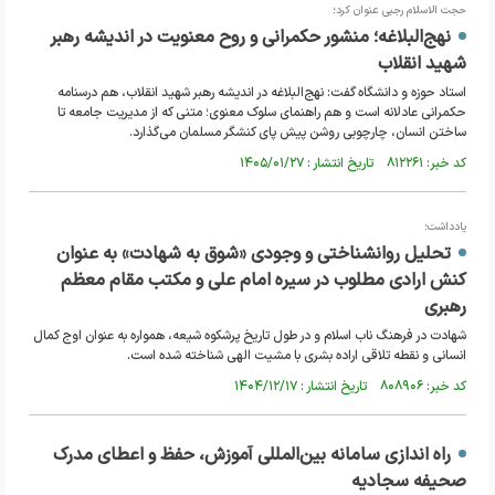
حجت الاسلام رجبی عنوان کرد؛
نهج‌البلاغه؛ منشور حکمرانی و روح معنویت در اندیشه رهبر
شهید انقلاب
استاد حوزه و دانشگاه گفت: نهج‌البلاغه در اندیشه رهبر شهید انقلاب، هم درسنامه
حکمرانی عادلانه است و هم راهنمای سلوک معنوی؛ متنی که از مدیریت جامعه تا
ساختن انسان، چارچوبی روشن پیش پای کنشگر مسلمان می‌گذارد.
کد خبر: ۸۱۲۲۶۱ تاریخ انتشار : ۱۴۰۵/۰۱/۲۷
یادداشت؛
تحلیل روانشناختی و وجودی «شوق به شهادت» به عنوان
کنش ارادی مطلوب در سیره امام علی و مکتب مقام معظم
رهبری
شهادت در فرهنگ ناب اسلام و در طول تاریخ پرشکوه شیعه، همواره به عنوان اوج کمال
انسانی و نقطه تلاقی اراده بشری با مشیت الهی شناخته شده است.
کد خبر: ۸۰۸۹۰۶ تاریخ انتشار : ۱۴۰۴/۱۲/۱۷
راه اندازی سامانه بین‌المللی آموزش، حفظ و اعطای مدرک
صحیفه سجادیه