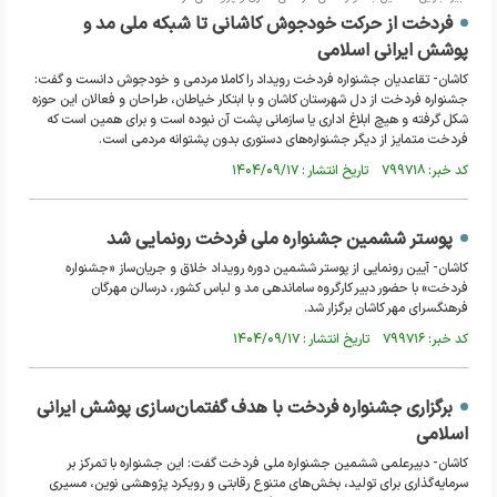
فردخت از حرکت خودجوش کاشانی تا شبکه ملی مد و
پوشش ایرانی اسلامی
کاشان- تقاعدیان جشنواره فردخت رویداد را کاملا مردمی و خودجوش دانست و گفت:
جشنواره فردخت از دل شهرستان کاشان و با ابتکار خیاطان، طراحان و فعالان این حوزه
شکل گرفته و هیچ ابلاغ اداری یا سازمانی پشت آن نبوده است و برای همین است که
فردخت متمایز از دیگر جشنواره‌های دستوری بدون پشتوانه مردمی است.
کد خبر: ۷۹۹۷۱۸ تاریخ انتشار : ۱۴۰۴/۰۹/۱۷
پوستر ششمین جشنواره ملی فردخت رونمایی شد
کاشان- آیین رونمایی از پوستر ششمین دوره رویداد خلاق و جریان‌ساز «جشنواره
فردخت» با حضور دبیر کارگروه ساماندهی مد و لباس کشور، درسالن مهرگان
فرهنگسرای مهر کاشان برگزار شد.
کد خبر: ۷۹۹۷۱۶ تاریخ انتشار : ۱۴۰۴/۰۹/۱۷
برگزاری جشنواره فردخت با هدف گفتمان‌سازی پوشش ایرانی
اسلامی
کاشان- دبیرعلمی ششمین جشنواره ملی فردخت گفت: این جشنواره با تمرکز بر
سرمایه‌گذاری برای تولید، بخش‌های متنوع رقابتی و رویکرد پژوهشی نوین، مسیری