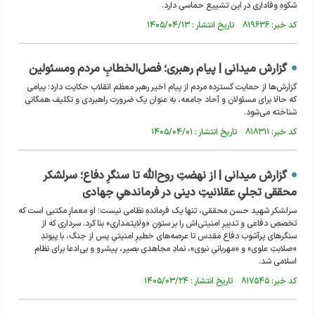
شکوهِ وفاداری در این تشییع حماسی دارد.
کد خبر: ۸۱۹۶۳۶ تاریخ انتشار : ۱۴۰۵/۰۴/۱۳
گزارش میدانی | پیام رهبری؛ فصل‌الخطابِ مردم ومسئولین
گزارش‌ها از حمایت گسترده مردم از پیام اخیر رهبر معظم انقلاب حکایت دارد؛ پیامی
که حالا برای مسئولان و آحاد جامعه، به عنوان یک ضرورت راهبردی و تکلیف همگانی
شناخته می‌شود.
کد خبر: ۸۱۸۳۱۱ تاریخ انتشار : ۱۴۰۵/۰۴/۰۱
گزارش میدانی | از نهضتِ روح‌الله تا سنگرِ دفاع؛ سرلشکر
محققی تجلیِ عقلانیتِ دینی در فرماندهیِ جهادی
سرلشکر شهید حسن محققی، تنها یک فرماندهِ نظامی نیست؛ او معمارِ مکتبی است که
تخصصِ دفاعی و تدبیرِ امنیتی‌اش را بر ستونِ «ولایتمداری» بنا کرد. سرداری که از
سنگرهای پرآشوب دفاع مقدس تا عرصه‌های خطیرِ امنیتیِ پس از جنگ، با پیوندِ
«صلابتِ علوی» و «مهربانیِ نبوی»، نمادِ مجاهدی بصیر، پیشرو و بی‌ادعا برای نظام
اسلامی شد.
کد خبر: ۸۱۷۵۴۵ تاریخ انتشار : ۱۴۰۵/۰۳/۲۴