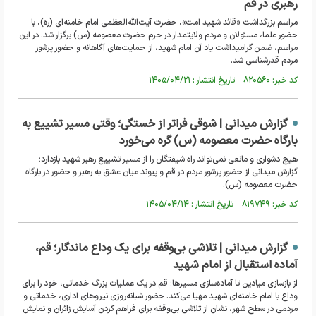
رهبری در قم
مراسم بزرگداشت «قائد شهید امت»، حضرت آیت‌الله‌العظمی امام خامنه‌ای (ره)، با
حضور علما، مسئولان و مردم ولایتمدار در حرم حضرت معصومه (س) برگزار شد. در این
مراسم، ضمن گرامیداشت یاد آن امام شهید، از حمایت‌های آگاهانه و حضور پرشور
مردم قدرشناسی شد.
کد خبر: ۸۲۰۵۶۰ تاریخ انتشار : ۱۴۰۵/۰۴/۲۱
گزارش میدانی | شوقی فراتر از خستگی؛ وقتی مسیر تشییع به
بارگاه حضرت معصومه (س) گره می‌خورد
هیچ دشواری و مانعی نمی‌تواند راه شیفتگان را از مسیر تشییع رهبر شهید بازدارد؛
گزارش میدانی از حضور پرشور مردم در قم و پیوند میان عشق به رهبر و حضور در بارگاه
حضرت معصومه (س).
کد خبر: ۸۱۹۷۴۹ تاریخ انتشار : ۱۴۰۵/۰۴/۱۴
گزارش میدانی | تلاشی بی‌وقفه برای یک وداع ماندگار؛ قم،
آماده‌ استقبال از امام شهید
از بازسازی میادین تا آماده‌سازی مسیرها؛ قم در یک عملیات بزرگ خدماتی، خود را برای
وداع با امام خامنه‌ای شهید مهیا می‌کند. حضور شبانه‌روزی نیرو‌های اداری، خدماتی و
مردمی در سطح شهر، نشان از تلاشی بی‌وقفه برای فراهم کردن آسایش زائران و نمایش