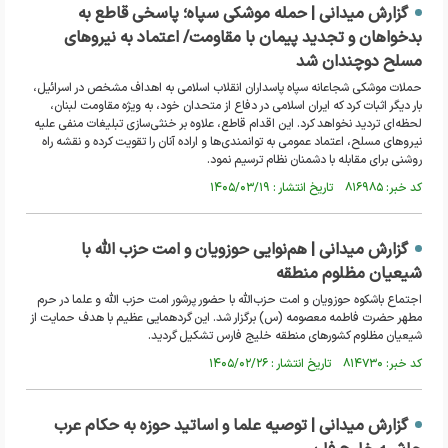
گزارش میدانی | حمله موشکی سپاه؛ پاسخی قاطع به
بدخواهان و تجدید پیمان با مقاومت/ اعتماد به نیرو‌های
مسلح دوچندان شد
حملات موشکی شجاعانه سپاه پاسداران انقلاب اسلامی به اهداف مشخص در اسرائیل،
بار دیگر اثبات کرد که ایران اسلامی در دفاع از متحدان خود، به ویژه مقاومت لبنان،
لحظه‌ای تردید نخواهد کرد. این اقدام قاطع، علاوه بر خنثی‌سازی تبلیغات منفی علیه
نیرو‌های مسلح، اعتماد عمومی به توانمندی‌ها و اراده آنان را تقویت کرده و نقشه راه
روشنی برای مقابله با دشمنان نظام ترسیم نمود.
کد خبر: ۸۱۶۹۸۵ تاریخ انتشار : ۱۴۰۵/۰۳/۱۹
گزارش میدانی | هم‌نوایی حوزویان و امت حزب الله با
شیعیان مظلوم منطقه
اجتماع باشکوه حوزویان و امت حزب‌الله با حضور پرشور امت حزب الله و علما در حرم
مطهر حضرت فاطمه معصومه (س) برگزار شد. این گردهمایی عظیم با هدف حمایت از
شیعیان مظلوم کشور‌های منطقه خلیج فارس تشکیل گردید.
کد خبر: ۸۱۴۷۳۰ تاریخ انتشار : ۱۴۰۵/۰۲/۲۶
گزارش میدانی | توصیه علما و اساتید حوزه به حکام عرب