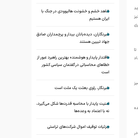
جد
شاهد خشم و خشونت هالیوودی در جنگ با
یز
ایران هستیم
ری
خبرنگاران، دیده‌بانان بیدار و پرچمداران صادق
جهاد تبیین هستند
تا
«اقتدار پایدار و هوشمند» بهترین راهبرد عبور از
اد
خطاهای محاسباتی در گفتمان سیاسی کشور
است
یز
خبرنگار، راوی بعثت یک ملت است
امنیت پایدار با محاسبه قدرت‌ها شکل می‌گیرد،
ده
نه با اعتماد به وعده‌ها
جزئیات توقیف اموال شرکت‌های تراستی
در