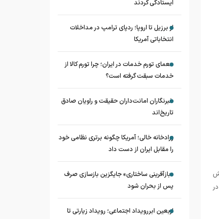
ایستادگی کردند
از برزیل تا اروپا؛ ردپای ترامپ در مداخلات
انتخاباتی آمریکا
معمای تورم خدمات در ایران؛ چرا تورم کالا از
خدمات سبقت گرفته است؟
خبرنگاران امانت‌داران حقیقت و راویان صادق
تاریخ‌اند
زرادخانه‌ خالی؛ آمریکا چگونه برتری نظامی خود
را مقابل ایران از دست داد
قش
«بازآفرینی ساختاری» جایگزین بازسازی صرف
پس از بحران شود
در
اربعین ابررویداد اجتماعی؛ رویداد زیارتی تا