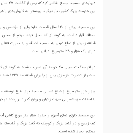
این هنرمند بزرگ کشور، بار دیگر با پیوستن به کاروان‌های راهیان نور در سال 86 کار بازسازی این ن
این مسجد بیش از 120 سال قدمت دارد ولی
دارای یک هزار و 28 مترمربع اعیانی است.
در اثر جنگ تحمیلی 40 درصد آن تخریب شده 
حاضر از اعتبارات بازسازی پس از پذیرش قطعنامه 1367 همه ساله مبالغی تخصیص یافته و در آن هزینه می شود.
چهار هزار متر مربع از ضلع شمالی مسجد برای طرح توسعه م
با احداث مهمانسرایی جهت زائران و رواق گذر عابر پیاده در 
کف زمین و دو گنبد بزرگ و کوچک که گنبد بزرگ و گلدسته ه
مرکزی ایجاد شده است.