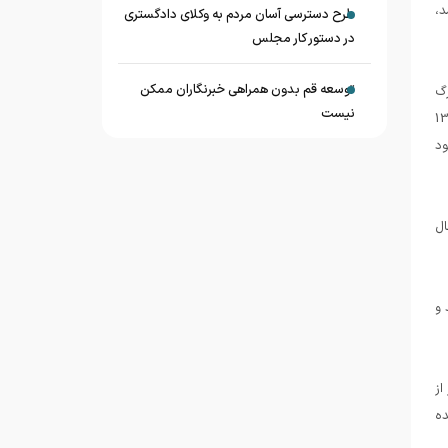
دچار آسیب شد،
طرح دسترسی آسان مردم به وکلای دادگستری
در دستور کار مجلس
توسعه قم بدون همراهی خبرنگاران ممکن
رگ
نیست
یل، تغییری در ساخت و ساز آن رخ داد و بعدها در سال 1348
ات موجود
ال
 و
ری معرق است و دارای دو گلدسته با ارتفاع 28 متر از
ده