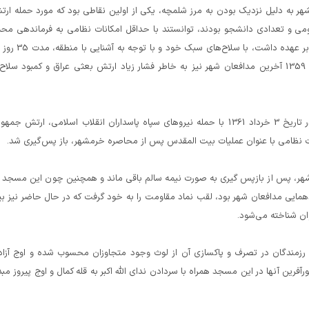
ایران و عراق در 31 شهریور 1359 شهر خرمشهر به دلیل نزدیک بودن به مرز شلمچه، یکی از اولین نقاطی بود که مورد حمله ا
ومی و تعدادی دانشجو بودند، توانستند با حداقل امکانات نظامی به فرماندهی مح
جهان آرا که در آن زمان فرماندهی سپاه پاسداران خرمشهر را بر عهده داشت، با سلاح‌های سبک خ
مقابل ارتش عراق مقاومت کنند و سرانجام در تاریخ 4 آبان 1359 آخرین مدافعان شهر نیز به خاطر فشار زیاد ارتش بعثی عراق و کمبود سلا
خرمشهر پس از 578 روز اشغال توسط ارتش بعثی عراق، در تاریخ 3 خرداد 1361 با حمله نیروهای سپاه پاسداران انقلاب اسلامی، ارتش جم
ت نظامی با عنوان عملیات بیت المقدس پس از محاصره خرمشهر، باز پس‌گیری شد.
هر، پس از بازپس گیری به صورت نیمه سالم باقی ماند و همچنین چون این مسجد 
دهمایی مدافعان شهر بود، لقب نماد مقاومت را به خود گرفت که در حال حاضر نیز ب
ان شناخته می‌شود.
رزمندگان در تصرف و پاکسازی آن از لوث وجود متجاوزان محسوب شده و اوج آزا
رین آنها در این مسجد همراه با سردادن ندای الله اکبر به قله کمال و اوج پیروز مب