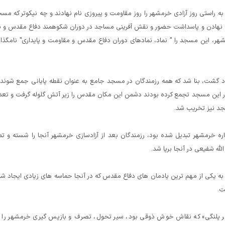
راستی روز آزادی خرمشهر را روز مقاومت و پیروزی نام نهادند و چه نیکوتر که مس
 ارج نهادن و پاسداشت حضور و نقش آفرینی مساجد در دوران شکوهمند دفاع مقدس و ن
، این مسجد را " نماد، نمادهای دوران دفاع مقدس و مقاومت و پایداری" نامگذا
د گشت، بنا شد که همه رزمندگان در مسجد جامع به عنوان نقطه پایانی جمع شوند 
ن در این مسجد تجمع کرده بودند دشمن این مکان مقدس را زیر آتش گلوله گرفت و تعد
سجد نیز تخریب شد.
ه خرمشهر تبدیل شده بود، رزمندگان بعد از آزادسازی خرمشهر آنجا را شسته و تم
لله شفیعی در آنجا برپا شد.
 به یکی از مهم ترین یادمان های دفاع مقدس که در آنجا حماسه های زیادی ایجاد ش
ت.
ل 61، هنرمندی به نام «ناصر پلنگی» که نقاش خوش ذوقی بود، سیر تحول، تصرف و بازپس گیری خرمشهر را 