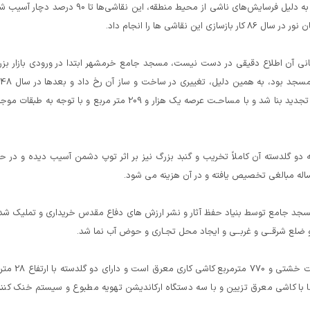
دیوارهای مسجد جامع نقاشی کرد که پس از گذشت 25 سال به دلیل فرسایش‌های ناشی از محیط منطقه، این نقاشی‌ها تا 90 درصد 
قاشی ها را انجام داد.
 از مؤسس و بانی آن اطلاع دقیقی در دست نیست، مسجد جامع خرمشهر ابتدا در ورودی بازار بز
اصناف قرار داشت، به گونه ای که محل تردد مردم از صحن مسجد بود، به همین دل
قطعه زمینی از ضلع غربی به مسجد اضافه و به صورت فعلی تجدید بنا شد و با مساحـت عرصه یک هزار و 209 متر مربع و با توجه به طبق
به گونه ای که دو گلدسته آن کاملاً تخریب و گنبد بزرگ نیز بر اثر توپ دشمن آسیب دیده و در ح
سجد جامع توسط بنیاد حفظ آثار و نشر ارزش های دفاع مقدس خریداری و تملیک شد
دو ضلع شرقــی و غربــی و ایجاد محل تجـاری و حوض آب نما شد.
این مسجد دارای نمای آجری و حدود هزار متر مربع کاشی آیات خشتی و 770 مترمربع کاشی کا
ا با کاشی معرق تزیین و با سه دستگاه ارکاندیشن تهویه مطبوع و سیستم خنک کنن