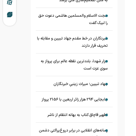
به متن تصمیم‌سازی ملی برسد
حجت الاسلام والمسلمین هاشمی دعوت حق
را لبیک گفت
خبرنگاران در خط مقدم جهاد تبیین و مقابله با
تحریف قرار دارند
مزار شهدا، بلندترین نقطه عالم برای پرواز به
سوی عزت است
جهاد تبیین؛ میراث زینبیِ خبرنگاران
جابجایی 294 هزار زائر اربعین با 2156 پرواز
تطهیر قاچاق کتاب به بهانه انتقام از ناشر
رسانه‌های انقلابی در برابر دروغ‌پراکنی دشمن