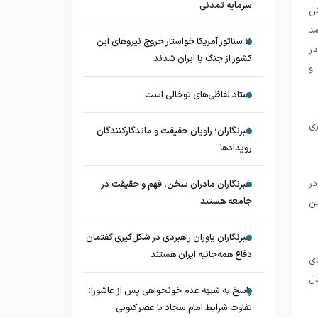
سرمایه تمدنی
رتش
مد
11 سناتور آمریکا خواستار خروج نیروهای این
ود و با توجه به آشنایی با منطقه، مدت 35 روز در
کشور از جنگ با ایران شدند
ح و
استاد لفاظی‌های توخالی است
هوری
خبرنگاران؛ راویان حقیقت و ماندگارکنندگان
رویدادها
در
خبرنگاران مادران سخن، فهم و حقیقت در
جامعه هستند
ین
خبرنگاران یاوران راهبردی در شکل‌گیری گفتمان
دفاع همه‌جانبه ایران هستند
دی
دل
پاسخ به شبهه عدم خونخواهی پس از عاشورا؛
تفاوت شرایط امام سجاد با عصر کنونی