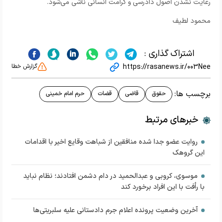
رعایت نشدن اصول دادرسی و کرامت انسانی ناشی می‌شود
.
محمود لطیف
اشتراک گذاری :
https://rasanews.ir/003Nee
گزارش خطا
برچسب ها:
حقوق
قاضی
قضات
حرم امام خمینی
خبرهای مرتبط
روایت عضو جدا شده منافقین از شباهت وقایع اخیر با اقدامات
این گروهک
موسوی، کروبی و عبدالحمید در دام دشمن افتادند؛ نظام نباید
با رأفت با این افراد برخورد کند
آخرین وضعیت پرونده اعلام جرم دادستانی علیه سلبریتی‌ها