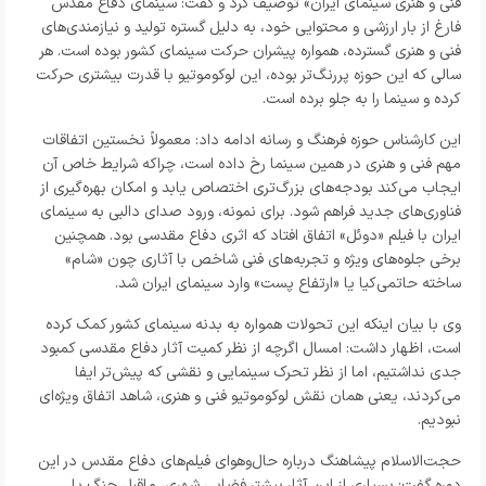
فنی و هنری سینمای ایران» توصیف کرد و گفت: سینمای دفاع مقدس
فارغ از بار ارزشی و محتوایی خود، به دلیل گستره تولید و نیازمندی‌های
فنی و هنری گسترده، همواره پیشران حرکت سینمای کشور بوده است. هر
سالی که این حوزه پررنگ‌تر بوده، این لوکوموتیو با قدرت بیشتری حرکت
کرده و سینما را به جلو برده است.
این کارشناس حوزه فرهنگ و رسانه ادامه داد: معمولاً نخستین اتفاقات
مهم فنی و هنری در همین سینما رخ داده است، چراکه شرایط خاص آن
ایجاب می‌کند بودجه‌های بزرگ‌تری اختصاص یابد و امکان بهره‌گیری از
فناوری‌های جدید فراهم شود. برای نمونه، ورود صدای دالبی به سینمای
ایران با فیلم «دوئل» اتفاق افتاد که اثری دفاع مقدسی بود. همچنین
برخی جلوه‌های ویژه و تجربه‌های فنی شاخص با آثاری چون «شام»
ساخته حاتمی‌کیا یا «ارتفاع پست» وارد سینمای ایران شد.
وی با بیان اینکه این تحولات همواره به بدنه سینمای کشور کمک کرده
است، اظهار داشت: امسال اگرچه از نظر کمیت آثار دفاع مقدسی کمبود
جدی نداشتیم، اما از نظر تحرک سینمایی و نقشی که پیش‌تر ایفا
می‌کردند، یعنی همان نقش لوکوموتیو فنی و هنری، شاهد اتفاق ویژه‌ای
نبودیم.
حجت‌الاسلام پیشاهنگ درباره حال‌وهوای فیلم‌های دفاع مقدس در این
دوره گفت: بسیاری از این آثار بیشتر فضایی شهری، ماقبل جنگ یا