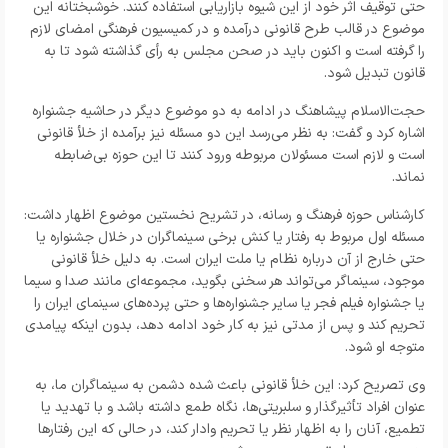
حتی توقیف اثر خود از این شیوه بازاریابی استفاده کنند. خوشبختانه این
موضوع در قالب طرح قانونی درآمده و در کمیسیون فرهنگی امضای لازم
را گرفته است و اکنون باید در صحن مجلس به رأی گذاشته شود تا به
قانون تبدیل شود.
حجت‌الاسلام پیشاهنگ در ادامه به دو موضوع دیگر در حاشیه جشنواره
اشاره کرد و گفت: به نظر می‌رسد این دو مسئله نیز برآمده از خلأ قانونی
است و لازم است مسئولان مربوطه ورود کنند تا این حوزه بی‌ضابطه
نماند.
کارشناس حوزه فرهنگ و رسانه،
در تشریح نخستین موضوع اظهار داشت:
مسئله اول مربوط به رفتار یا کنش برخی سینماگران در خلال جشنواره یا
حتی خارج از آن درباره نظام یا ملت ایران است. به دلیل خلأ قانونی
موجود، سینماگر می‌تواند هر سخنی بگوید، مجموعه‌ای مانند صدا و سیما
یا جشنواره فیلم فجر یا سایر جشنواره‌ها و حتی پرده‌های سینمای ایران را
تحریم کند و پس از مدتی نیز به کار خود ادامه دهد، بدون اینکه پیامدی
متوجه او شود.
وی تصریح کرد: این خلأ قانونی باعث شده دشمن به سینماگران ما، به
عنوان افراد تأثیرگذار و سلبریتی‌ها، نگاه طمع داشته باشد و با تهدید یا
تطمیع، آنان را به اظهار نظر یا تحریم وادار کند، در حالی که این رفتارها