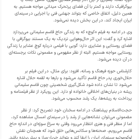
بیوگرافیک دارند و کمتر با آن فضای پرتحرک میدانی مواجه هستیم. به
همین دلیل، اتفاق خاصی که بتواند جهشی فنی یا اجرایی در سینمای
ایران ایجاد کند، در این بخش دیده نمی‌شود.
وی در ادامه به فیلم «کوچ» که به زندگی حاج قاسم سلیمانی می‌پردازد
اشاره کرد و گفت: این اثر حال‌وهوایی نزدیک به یک مستند بیوگرافی با
فضای روستایی و عشایری دارد؛ گویی با فیلمی درباره کوچ عشایر یا زندگی
روستایی مواجه هستیم. البته از نظر مفهومی و مضمونی نکات برجسته‌ای
در آن دیده می‌شود.
کارشناس حوزه فرهنگ و رسانه،
افزود: برای مثال، در این فیلم بر
حلال‌خوری پدر حاج قاسم تأکید می‌شود و بارها به لقمه حلال اشاره
می‌شود تا نشان داده شود شکل‌گیری شخصیتی چون قاسم سلیمانی
ریشه در بنیان‌های اخلاقی خانواده او دارد. این رویکرد از نظر فیلمنامه و
پرداخت به ریشه‌ها، یک رشد محسوب می‌شود.
حجت‌الاسلام پیشاهنگ در ادامه سخنان خود تصریح کرد: از نظر
مضمونی می‌توان نشانه‌هایی از رشد را در سینمای امسال مشاهده کرد،
اما از منظر فنی و هنری انتظار می‌رود وقتی به سراغ سوژه‌ای در اندازه حاج
قاسم می‌رویم، صحنه‌ها و سکانس‌هایی خلق شود که همچنان نقش
لوکوموتیو سینمای ایران را ایفا کند و بتواند جریان‌ساز و پیش‌برنده باشد.