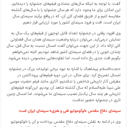
گفت: با توجه به اینکه سال‌های متمادی فیلم‌های جشنواره را دیده‌ایم،
این امکان برای ما وجود دارد که هر سال جشنواره را با سال‌های گذشته
مقایسه کنیم و از طریق فضای کلی آن، که در واقع برآیند سینمای سال
ایران است، افت و فرود سینمای کشور را مورد ارزیابی قرار دهیم.
وی افزود: وقتی در جشنواره تعداد قابل توجهی از فیلم‌های یک سال به
نمایش درمی‌آید، می‌توان درباره وضعیت سینمای همان سال قضاوتی
کلی ارائه داد. از این جهت می‌توان گفت امسال نسبت به سال قبل، سال
چندان خوبی را در فضای سینمای کشور شاهد نبودیم. البته نمی‌خواهم
بگویم افت جدی رخ داده است، اما تفاوت‌هایی محسوس دیده می‌شود.
حجت‌الاسلام پیشاهنگ با اشاره به نبود برخی تولیدات بزرگ در جشنواره
امسال تصریح کرد: برای مثال، در این دوره فیلم‌های پروداکشن در
مقیاس آثار تاریخی شاخص را نداشتیم؛ آثاری مانند فیلم حضرت موسی
علی نبینا علیه‌السلام که سال گذشته شاهد آن بودیم. این‌گونه فیلم‌های
تاریخی هر چند سال یک‌بار نصیب سینمای ما می‌شوند، اما امسال چنین
اثری در جشنواره حضور نداشت.
سینمای دفاع مقدس «لوکوموتیو فنی و هنری» سینمای ایران است
وی در ادامه به نقش سینمای دفاع مقدس پرداخت و آن را «لوکوموتیو