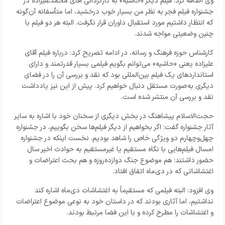
وی اضافه کرد: فیلم دیگر «حاشیه» به کارگردانی آقای محمدعلیزاده در
جشنواره فیلم فجر به نظر من بسیار خوب درخشید، اما متأسفانه آن‌گونه
که انتظار داشتیم مورد استقبال داوران قرار نگرفت. البته هر دو فیلم با
چنین وضعیتی مواجه شدند.
کارشناس حوزه فرهنگ و رسانه،
در ادامه تصریح کرد: درباره فیلم آقای
علیزاده یعنی «حاشیه» می‌توانم بگویم فیلمی بسیار قدرتمند و دارای
استانداردهای یک فیلم بین‌المللی بود که نقد و بررسی آن را در فضای
دیگری به‌صورت مستقل دنبال خواهیم کرد. پیش از این نیز یادداشت
نقد و بررسی آن منتشر شده است.
حجت‌الاسلام پیشاهنگ در بخش دیگری از سخنان خود با اشاره به سایر
آثار جشنواره گفت: اگر بخواهیم از دیگر فیلم‌ها سخن بگوییم، در جشنواره
چهل‌وچهارم دو ویژگی خاص را شاهد بودیم. نخست اینکه در جشنواره
امسال فیلم‌هایی با نگاه مستقیم یا غیرمستقیم به حوادث اخیر سال
حضور داشتند؛ هم موضوع جنگ دوازده‌روزه و هم بحث اعتراضات و
اغتشاشاتی که در دی‌ماه اتفاق افتاد.
وی افزود: البته فیلمی که مستقیماً به اغتشاشات دی‌ماه اشاره کند
نداشتیم، اما آثاری بودند که در داستان خود به نوعی موضوع اعتراضات
و اغتشاشات را مطرح کرده و با این فضا مرتبط بودند.