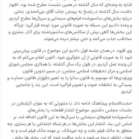
اشاره به وعده‌ای که سال گذشته در همین نشست مطرح شده بود، اظهار
داشت: سال گذشته در پاسخ به پرسش جناب آقای بنی‌احمدی، بحثی
درباره بخش‌های سانسورشده فیلم‌های سینمایی و سریال‌ها مطرح کردیم
و وعده دادیم این مسئله به صورت قانونی مورد توجه قرار گیرد؛ چراکه
این بخش‌ها گاهی بیش از سکانس‌های سانسورنشده برای آثار، مشتری و
مخاطب جذب می‌کنند و حتی بیشتر دیده می‌شوند.
وی افزود: در همان جلسه قول دادیم این موضوع در قانون پیش‌بینی
شود تا به صورت قانونی از آن جلوگیری شود. اکنون اعلام می‌کنم که به
آن وعده عمل کردیم. در طول یک سال گذشته، با همکاری مجلس شورای
اسلامی و مرکز تحقیقات اسلامی مجلس، در مسیر تدوین قانون
وی‌او‌دی‌ها که موسوم به قانون ساترا یا به تعبیر دقیق‌تر «قانون حمایت و
رسیدگی به تخلفات صوت و تصویر فراگیر» است، این بند را جانمایی
کردیم.
حجت‌الاسلام پیشاهنگ ادامه داد: با مشورتی که به عنوان کارشناس در
جلسات مجلس داشتیم، موضوع انتشار قطعات یا بخش‌های
سانسورشده فیلم‌های سینمایی یا سریال‌ها به این قانون اضافه شد. بر
اساس این بند، انتشار این بخش‌ها در هر شبکه اجتماعی یا هر بستری، چه
متعلق به مالک فیلم باشد و چه غیرمالک، بر عهده مالک فیلم است و به
عنوان تخلف دیده می‌شود و باید مراقبت شود که این بخش‌ها پخش