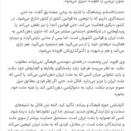
بدون بررسی یا عقوبت سپری می‌شود.
حجت‌الاسلام پیشاهنگ با اشاره به برخی مصادیق گفت: ما حتی
سینماگری داریم که با توهین به قوانین کشور از کشور خارج می‌شود، در
کشور دیگری فعالیت می‌کند، حتی قوانین آنجا را نیز نقض می‌کند یا
ویدئوهایی در شبکه‌های اجتماعی منتشر می‌کند که حاوی دهن‌کجی به
ملت ایران و قوانین کشورش است، اما پس از مدتی بازمی‌گردد و دوباره
فعالیت حرفه‌ای خود را از سر می‌گیرد؛ هم دستمزد می‌گیرد، هم بازی
می‌کند و هم بر شهرت و تأثیرگذاری‌اش افزوده می‌شود.
وی افزود: این وضعیت در فضای مهندسی فرهنگی نمی‌تواند مطلوب
باشد. به نظر می‌رسد هر فرد باید پاسخگوی رفتارها و گفتارهای خود باشد
و باید تفاوتی میان کسی که به ملت ایران دهن‌کجی می‌کند با کسی که
ملت ایران را عزیز می‌دارد، قائل شد. حتی اگر نظر فردی مطابق میل
عموم مردم نباشد، نباید به دموکراسی دهن‌کجی کند یا علیه ملت خود
بشورد.
کارشناس حوزه فرهنگ و رسانه،
تأکید کرد: البته من قائل به تنبیه‌های
سخت و بازدارندگی‌های شدید نیستم، اما این تفاوت‌ها باید دیده شود.
کسی که همواره با ملت ایران است، مستحق حمایت بیشتر از سوی ملت
و نمایندگان ملت است. در مقابل، فردی که به ملت ایران توهین می‌کند
یا با دشمنان ملت ایران هم‌صدایی می‌کند یا در برخی حوادث زمینه‌سازی