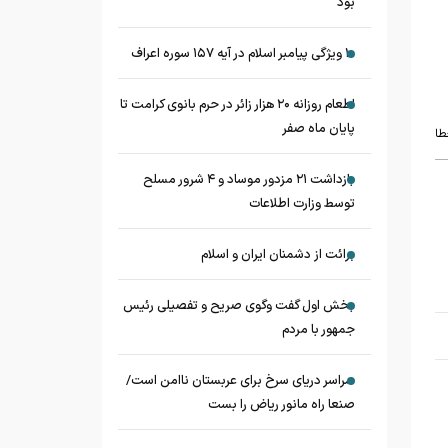
بود
۱۰ ویژگی پیامبر اسلام در آیه ۱۵۷ سوره اعراف
اطعام روزانه ۲۰ هزار زائر در حرم بانوی کرامت تا
پایان ماه صفر
طا
بازداشت ۲۱ مزدور موساد و ۴ شرور مسلح
توسط وزارت اطلاعات
برائت از دشمنان ایران و اسلام
بخش اول گفت وگوی صریح و تفصیلی رئیس
جمهور با مردم
سراسر دریای سرخ برای عربستان ناامن است/
صنعا راه مانور ریاض را بست