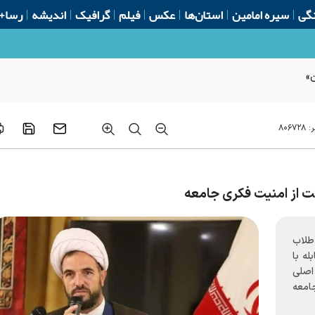
گی
سیره امامین
استان‌ها
عکس
فیلم
گرافیک
اندیشه
رسا+
ن»
ر:
۸۰۶۷۲۸
 از امنیت فکری جامعه
طلاب
له با
اصلی
امعه