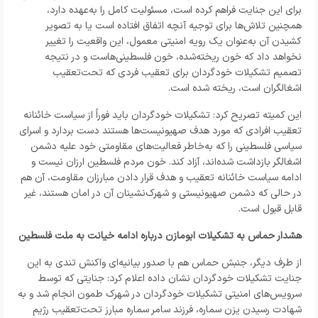
برای این جنایت فراهم کرده است، مسئولیت کامل را به‌عهده دارد،
همچنین تلاش‌ها برای توجیه آنچه اتفاق افتاده است یا به تصویر
کشیدن آن به‌عنوان یک رویه امنیتی معمول، این واقعیت را تغییر
نخواهد داد که خون ریخته‌شده، خون فلسطینی‌هاست و در نتیجه
تصمیم تشکیلات خودگردان برای تعقیب فردی که تحت‌تعقیب
اشغالگران است، ریخته شده است.
این کمیته تصریح کرد: تشکیلات خودگردان باید فوراً از سیاست خائنانه
تعقیب افرادی که مورد هدف صهیونیست‌ها هستند دست بردارد و اسرای
سیاسی فلسطینی را که به‌خاطر فعالیت‌های مقاومتی خود علیه دشمن
اشغالگر بازداشت شده‌اند، آزاد کند. خون مردم فلسطین ارزان نیست و
ادامه سیاست خائنانه تعقیب و هدف قرار دادن مبارزان مقاومت، آن هم
در حالی که دشمن صهیونیستی و شهرک‌نشینان آن در امان هستند، غیر
قابل قبول است.
هشدار حماس به تشکیلات ابومازن درباره ادامه خیانت به ملت فلسطین
از طرف دیگر، جنبش حماس هم با صدور بیانیه‌ای واکنش تندی به این
جنایت تشکیلات خودگردان نشان داده اعلام کرد: جنایتی که توسط
سرویس‌های امنیتی تشکیلات خودگردان در شهرک طمون انجام شد و به
شهادت رسیدن یزن سماره، فرزند سامر سماره مبارز تحت‌تعقیب رژیم