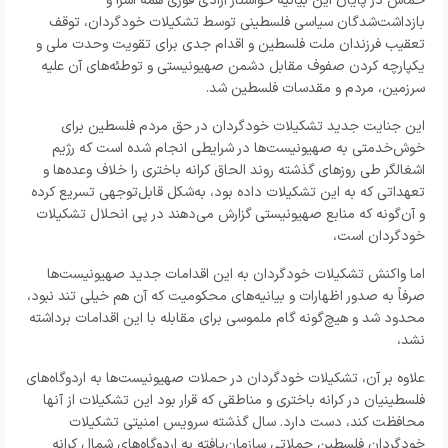
حماس در پایان این بیانیه خواستار آزادی فوری همه اسرا و
بازداشت‌شدگان سیاسی فلسطینی توسط تشکیلات خودگردان، توقف
تعقیب فرزندان ملت فلسطین و اقدام جدی برای تقویت وحدت ملی و
یکپارچه کردن صفوف مقابل دشمن صهیونیستی و توطئه‌های آن علیه
سرزمین، مردم و مقدسات فلسطین شد.
این جنایت جدید تشکیلات خودگردان در حق مردم فلسطین برای
خوش‌خدمتی به صهیونیست‌ها در شرایطی انجام شده است که رژیم
اشغالگر طی روزهای گذشته روند الحاق کرانه باختری را خلاف وعده‌ها و
تعهداتی که به این تشکیلات داده بود، به‌شکل قابل‌توجهی تسریع کرده
و آن‌گونه که منابع صهیونیستی گزارش می‌دهند در پی انحلال تشکیلات
خودگردان است،
اما واکنش تشکیلات خودگردان به این اقدامات جدید صهیونیست‌ها
صرفاً به صدور اظهارات و بیانیه‌های محکومیت که آن هم خیلی تند نبود،
محدود شد و هیچ‌گونه گام ملموسی برای مقابله با این اقدامات برداشته
نشد،
علاوه بر آن، تشکیلات خودگردان در حملات صهیونیست‌ها به اردوگاه‌های
فلسطینیان در کرانه باختری و مناطقی که قرار بود این تشکیلات از آنها
محافظت کند، دست دارد. سال گذشته سرویس امنیتی تشکیلات
خودگردان فلسطین حملاتی سازمان‌یافته به اردوگاه‌های شمال کرانه