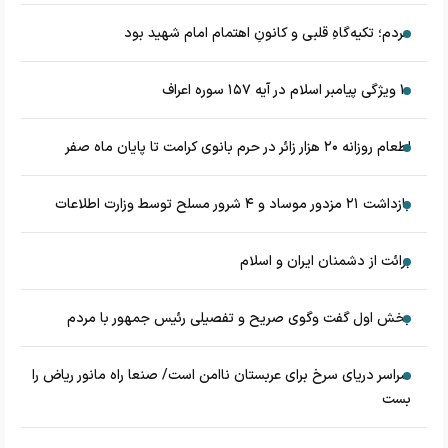
مردم؛ تکیه‌گاهِ قلبی و کانونِ اهتمام امام شهید بود
۱۰ ویژگی پیامبر اسلام در آیه ۱۵۷ سوره اعراف
اطعام روزانه ۲۰ هزار زائر در حرم بانوی کرامت تا پایان ماه صفر
بازداشت ۲۱ مزدور موساد و ۴ شرور مسلح توسط وزارت اطلاعات
برائت از دشمنان ایران و اسلام
بخش اول گفت وگوی صریح و تفصیلی رئیس جمهور با مردم
سراسر دریای سرخ برای عربستان ناامن است/ صنعا راه مانور ریاض را
بست