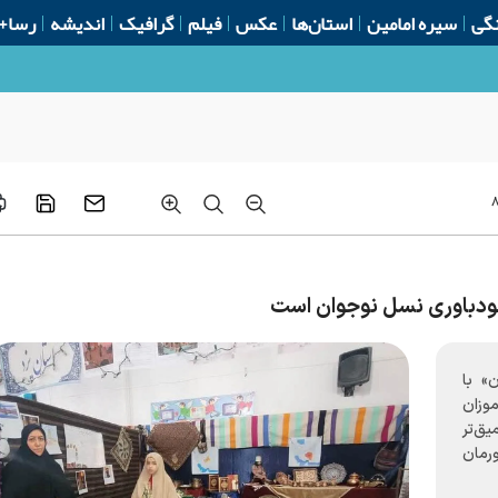
گی
سیره امامین
استان‌ها
عکس
فیلم
گرافیک
اندیشه
رسا+
 خودباوری نسل نوجوان است
» با
وزان
ق‌تر
رمان