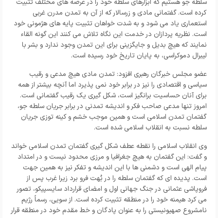
سلطه جو هستیم که ابزارهای سلطه خود را در عرصه های مختلف تثبیت
کرده است. گفتمانی مادی و زرسالار که از آن به تمدن مدرن غربی
استعماری یاد می شود و به شدت خواهان تثبیت پایه های هژمونی خود
است. نظریه پردازان در خدمت این نگاه تلاش می کنند این گونه القاء
نمایند که هیچ بدیل و جایگزینی برای این تمدن وجود ندارد و بشر با
لیبرال دموکراسی، به پایان تاریخ خود رسیده است.
عضو مجلس خبرگان رهبری افزود: تمدن مادی هیچ مدعی و رقیب
سیاسی و اقتصادی را نیز در برابر خود نمی پذیرد اما آنچه بیشتر از همه
برای آنان حساسیت برانگیز است، شکل گیری یک رقیب گفتمانی است.
امروز تنها مدعی صاحب فکر و اندیشه تمدنی در برابر جریان سلطه جو،
گفتمان تمدن اسلامی است و همین موجب خشم و کینه توزی جریان
سلطه نسبت به انقلاب اسلامی شده است.
وی انقلاب اسلامی را نقطه عطف شکل گیری گفتمان تمدن اسلامی خواند
و گفت: این گفتمان به هیچ جغرافیا و مرزی محدود نیست و در امتداد
پیام الهی است و دشمنی ها با این اندیشه و تفکر نیز به همین جهت
است. پدیده ای که گفتمان سلطه را در بُهت فرو برد زیرا غرب پس از
فروپاشی عثمانی در جنگ جهانی اول و امضای قرارداد سایسپیکو، تصور
می کرد هیمنه خود را در منطقه تثبیت کرده است. از سویی، رسماً رژیم
نامشروع صهیونیستی را به عنوان پادگان و خط مقدم خود در منطقه قرار