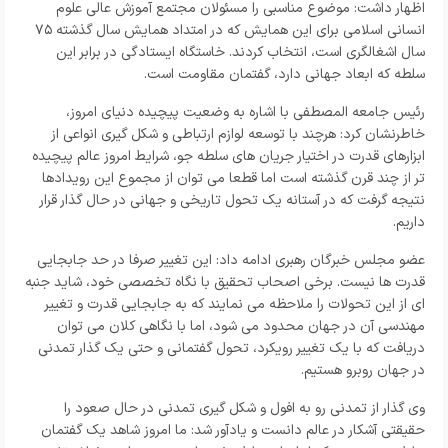
اظهار داشت: موضوع مناسبی را مسئولان مجتمع آموزش عالی علوم
انسانی اسلامی برای این همایش که در امتداد همایش سال گذشته ۷۵
سال اشغالگری است، انتخاب کردند. خاستگاه ایستادگی در برابر این
سلطه که ابعاد جهانی دارد، گفتمان مقاومت است.
رئیس جامعه المصطفی با اشاره به وضعیت پیچیده دنیای امروز،
خاطرنشان کرد: هرچند با توسعه لوازم ارتباطی و شکل گیری انواعی از
ابزارهای قدرت در اختیار جریان های سلطه جو، شرایط امروز عالم پیچیده
تر از چند قرن گذشته است اما قطعا می توان از مجموع این رویدادها
نتیجه گرفت که در آستانه یک تحول تاریخی و جهانی در حال گذار قرار
داریم.
عضو مجلس خبرگان رهبری ادامه داد: این تغییر صرفا در حد جابجایی
قدرت ها نیست. برخی اصحاب تحقیق با نگاه تخصصی خود، شاید جنبه
ای از این تحولات را ملاحظه می نمایند که به جابجایی قدرت و تغییر
مهندسی آن در جهان محدود می شود، اما با نگاهی کلان می توان
دریافت که با یک تغییر رویکرد، تحول گفتمانی و حتی یک گذار تمدنی
در جهان روبرو هستیم.
وی گذار از تمدنی رو به افول و شکل گیری تمدنی در حال صعود را
حقیقتی آشکار در عالم دانست و یادآور شد: ما امروز شاهد یک گفتمان