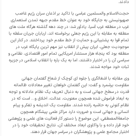
دادند.
حجت‌الاسلام والمسلمین عباسی با تاکید بر اذعان سران رژیم غاصب
صهیونیستی به جایگاه خود به عنوان خط مقدم جبهه تمدن استعماری
غرب در منطقه غرب آسیا، یادآور شد: در چند دهه گذشته هرگاه ملت های
منطقه به مقابله با این رژیم جعلی برخواسته اند، اربابان جریان سلطه با
تمام قوا به پشتیبانی و حمایت از خط مقدم خود پرداختند. در کنار این
موجودیت جعلی، ایران پیش از انقلاب نیز مهم ترین پایگاه غرب در
منطقه بود که پنجاه هزار مستشار امریکایی تمام امور اقتصادی، نظامی و
سیاسی آن را در اختیار داشتند، اما به یک باره با انقلاب اسلامی در جزیره
ثبات خود مواجه شدند.
وی مقابله با اشغالگری را جلوه ای کوچک از شعاع گفتمان جهانی
مقاومت برشمرد و گفت: این گفتمان خواهان تغییر معادلات ظالمانه
قدرت در سطح جهانی است و به دنبال تعریف یک نظام عادلانه و توجه
به ابعاد فراموش شده همچون معنویت، عدالت، اخلاق و… است که در
نظام کنونی به حاشیه رانده شدند. مقاومت یک اندیشه و تفکر و پیام
انسانی و جهانی است و ضرورت دارد مراکز علمی پیشگام همچون
جامعةالمصطفی، این موضوع را دستور کار فعالیت های علمی و پژوهشی
خود قرار داده و با واکاوی ابعاد مختلف آن، نتایج تحقیقات خود را در
اختیار مجامع علمی و پژوهشگران در سراسر جهان قرار دهند.