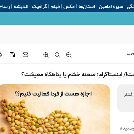
گی
سیره امامین
استان‌ها
عکس
فیلم
گرافیک
اندیشه
رسا+
امنیتی تهاجمی نزاجا
۸۰۶
ست!/ اینستاگرام؛ صحنه خشم یا پناهگاه معیشت؟
فشار
دن محصولات عدد ۸ را بفرستید»،