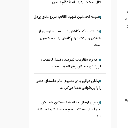
حال ساخت بقیه الله الاعظم کاشان
وصیت نخستین شهید انقلاب در روستای یزدل
ه
خدمات مواکب کاشان در اربعین جلوه ای از
اخلاص و ارادت مردم کاشان به امام حسین
است
ادامه راه مقاومت نیازمند «فصل‌الخطاب»
قراردادن سخنان رهبر انقلاب است
جوانان عراقی برای تشییع امام خامنه‌ای عشق
را با بی‌خوابی معنا می‌کردند
ه
فراخوان ارسال مقاله به نخستین همایش
بین‌المللی «مکتب امام مجاهد شهید» منتشر
شد