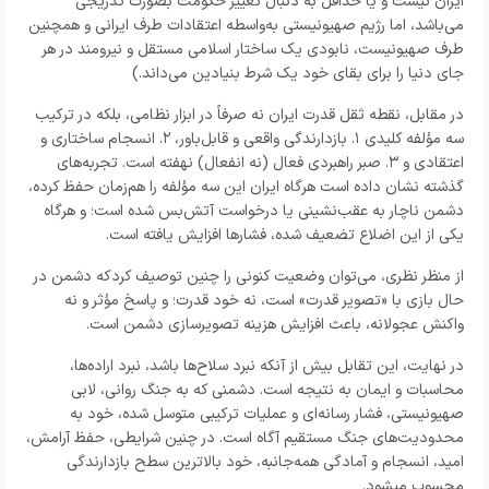
ایران نیست و یا حداقل به دنبال تغییر حکومت بصورت تدریجی
می‌باشد، اما رژیم صهیونیستی به‌واسطه اعتقادات طرف ایرانی و همچنین
طرف صهیونیست، نابودی یک ساختار اسلامی مستقل و نیرومند در هر
جای دنیا را برای بقای خود یک شرط بنیادین می‌داند.)
در مقابل، نقطه ثقل قدرت ایران نه صرفاً در ابزار نظامی، بلکه در ترکیب
سه مؤلفه کلیدی ۱. بازدارندگی واقعی و قابل‌باور، ۲. انسجام ساختاری و
اعتقادی و ۳. صبر راهبردی فعال (نه انفعال) نهفته است. تجربه‌های
گذشته نشان داده است هرگاه ایران این سه مؤلفه را هم‌زمان حفظ کرده،
دشمن ناچار به عقب‌نشینی یا درخواست آتش‌بس شده است؛ و هرگاه
یکی از این اضلاع تضعیف شده، فشارها افزایش یافته است.
از منظر نظری، می‌توان وضعیت کنونی را چنین توصیف کردکه دشمن در
حال بازی با «تصویر قدرت» است، نه خود قدرت؛ و پاسخ مؤثر و نه
واکنش عجولانه، باعث افزایش هزینه تصویرسازی دشمن است.
در نهایت، این تقابل بیش از آنکه نبرد سلاح‌ها باشد، نبرد اراده‌ها،
محاسبات و ایمان به نتیجه است. دشمنی که به جنگ روانی، لابی
صهیونیستی، فشار رسانه‌ای و عملیات ترکیبی متوسل شده، خود به
محدودیت‌های جنگ مستقیم آگاه است. در چنین شرایطی، حفظ آرامش،
امید، انسجام و آمادگی همه‌جانبه، خود بالاترین سطح بازدارندگی
محسوب میشود.