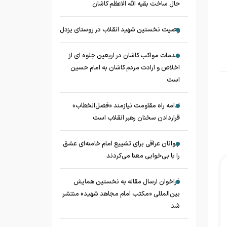
حال ساخت بقیه الله الاعظم کاشان
وصیت نخستین شهید انقلاب در روستای یزدل
خدمات مواکب کاشان در اربعین جلوه ای از
اخلاص و ارادت مردم کاشان به امام حسین
است
ادامه راه مقاومت نیازمند «فصل‌الخطاب»
قراردادن سخنان رهبر انقلاب است
جوانان عراقی برای تشییع امام خامنه‌ای عشق
را با بی‌خوابی معنا می‌کردند
فراخوان ارسال مقاله به نخستین همایش
بین‌المللی «مکتب امام مجاهد شهید» منتشر
شد