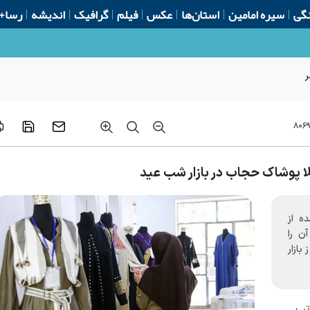
گی
سیره امامین
استان‌ها
عکس
فیلم
گرافیک
اندیشه
رسا+
ر
۸۰۶
لا پوشاک حجاب در بازار شب عید
ه از
ن را
ازار
تب