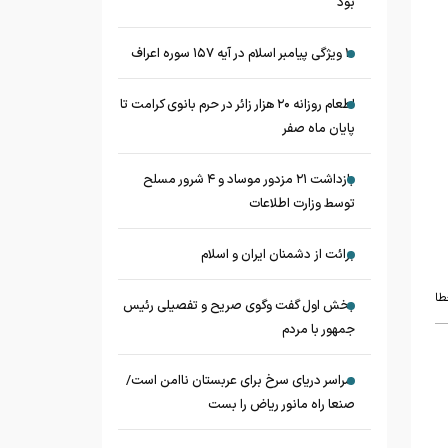
بود
۱۰ ویژگی پیامبر اسلام در آیه ۱۵۷ سوره اعراف
اطعام روزانه ۲۰ هزار زائر در حرم بانوی کرامت تا
پایان ماه صفر
بازداشت ۲۱ مزدور موساد و ۴ شرور مسلح
توسط وزارت اطلاعات
برائت از دشمنان ایران و اسلام
طا
بخش اول گفت وگوی صریح و تفصیلی رئیس
جمهور با مردم
سراسر دریای سرخ برای عربستان ناامن است/
صنعا راه مانور ریاض را بست