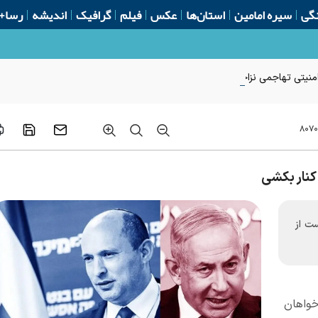
گی
سیره امامین
استان‌ها
عکس
فیلم
گرافیک
اندیشه
رسا+
امنیتی تهاجمی نزاجا
۸۰۷
 کنار بکشی
ت از
خواهان