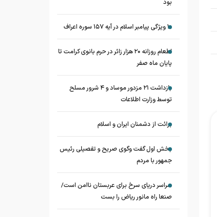
بود
۱۰ ویژگی پیامبر اسلام در آیه ۱۵۷ سوره اعراف
اطعام روزانه ۲۰ هزار زائر در حرم بانوی کرامت تا
پایان ماه صفر
بازداشت ۲۱ مزدور موساد و ۴ شرور مسلح
توسط وزارت اطلاعات
برائت از دشمنان ایران و اسلام
بخش اول گفت وگوی صریح و تفصیلی رئیس
جمهور با مردم
سراسر دریای سرخ برای عربستان ناامن است/
صنعا راه مانور ریاض را بست