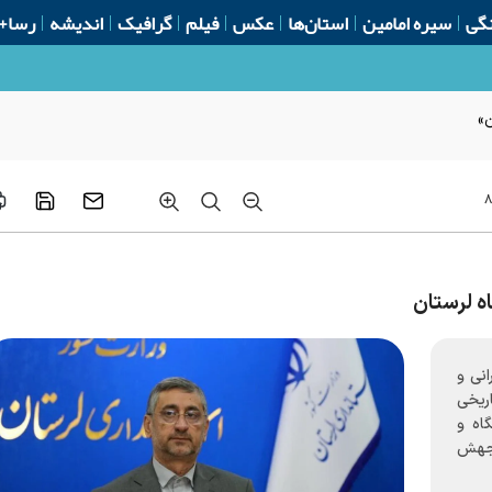
گی
سیره امامین
استان‌ها
عکس
فیلم
گرافیک
اندیشه
رسا+
ن»
۸
ه لرستان
انی و
اریخی
اه و
 جهش