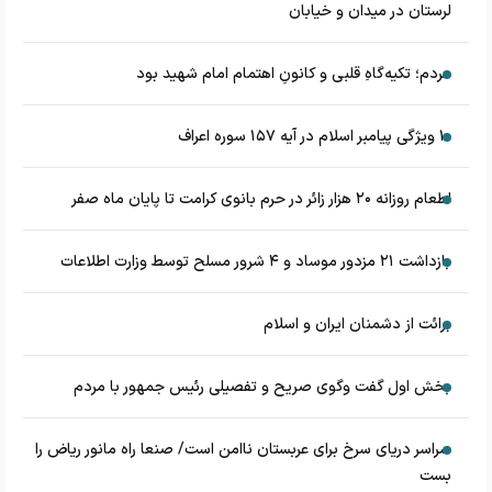
لرستان در میدان و خیابان
مردم؛ تکیه‌گاهِ قلبی و کانونِ اهتمام امام شهید بود
۱۰ ویژگی پیامبر اسلام در آیه ۱۵۷ سوره اعراف
اطعام روزانه ۲۰ هزار زائر در حرم بانوی کرامت تا پایان ماه صفر
بازداشت ۲۱ مزدور موساد و ۴ شرور مسلح توسط وزارت اطلاعات
برائت از دشمنان ایران و اسلام
بخش اول گفت وگوی صریح و تفصیلی رئیس جمهور با مردم
سراسر دریای سرخ برای عربستان ناامن است/ صنعا راه مانور ریاض را
بست