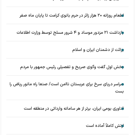
اطعام روزانه ۲۰ هزار زائر در حرم بانوی کرامت تا پایان ماه صفر
بازداشت ۲۱ مزدور موساد و ۴ شرور مسلح توسط وزارت اطلاعات
برائت از دشمنان ایران و اسلام
بخش اول گفت وگوی صریح و تفصیلی رئیس جمهور با مردم
سراسر دریای سرخ برای عربستان ناامن است/ صنعا راه مانور ریاض را
بست
فناوری بومی ایران، برتر از هر سامانه وارداتی در منطقه است
ارتش کاملاً آماده است