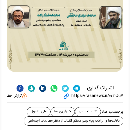
اشتراک گذاری :
https://rasanews.ir/003Qu7
گزارش خطا
برچسب ها:
نشست علمی
خبرگزاری رسا
علی الاصول
دلالت‌ها و الزامات پیام رهبر معظم انقلاب از منظر مطالعات اجتماعی