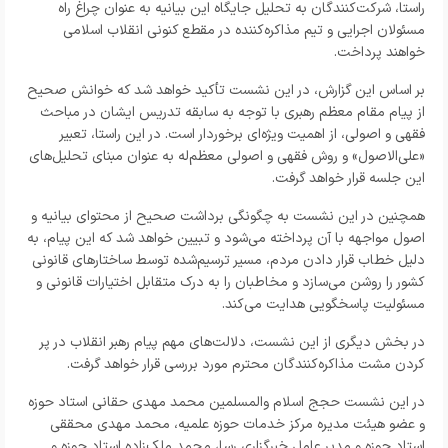
راستا، شرکت‌کنندگان به تحلیل جایگاه این بیانیه به عنوان چراغ راه
مسئولان اجرایی و تیم مذاکره‌کننده در مقطع کنونی انقلاب اسلامی
خواهند پرداخت.
بر اساس این گزارش، در این نشست تأکید خواهد شد که خوانش صحیح
از پیام مقام معظم رهبری با توجه به سابقه تدریس ایشان در مباحث
فقهی و اصولی، از اهمیت ویژه‌ای برخوردار است. در این راستا، تعبیر
«علی‌الاصول» و روش فقهی و اصولی معظم‌له به عنوان مبنای تحلیل‌های
این جلسه قرار خواهد گرفت.
همچنین در این نشست به چگونگی برداشت صحیح از محتوای بیانیه و
اصول مواجهه با آن پرداخته می‌شود و تبیین خواهد شد که این پیام، به
دلیل خطاب قرار دادن مردم، مسیر ترسیم‌شده توسط ساختارهای قانونی
کشور را روشن می‌سازد و مخاطبان را به درک متقابل اختیارات قانونی و
مسئولیت پاسخگویی هدایت می‌کند.
در بخش دیگری از این نشست، دلالت‌های مهم پیام رهبر انقلاب در پر
کردن مشت مذاکره‌کنندگان محترم مورد بررسی قرار خواهد گرفت.
در این نشست حجج اسلام والمسلمین محمد مهدی حقانی استاد حوزه
و عضو هیئت مدیره مرکز خدمات حوزه علمیه، محمد مهدی محققی
استاد حوزه و مدیر عامل خبرگزاری رسا، محمد ملک‌زاده استاد حوزه و