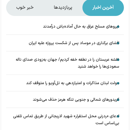
آخرین اخبار
پربازدیدها
خبر خوب
نیروهای مسلح عراق به حال آماده‌باش درآمدند
افشای برکناری در موساد پس از شکست پروژه علیه ایران
نقشه عربستان را در نطفه خفه کردیم/ جهان به‌زودی صدای ناله
سعودی‌ها را خواهد شنید
دولت لبنان مذاکرات و امتیازدهی به تل‌آویو را متوقف کند
کریدورهای شمالی و جنوبی تنگه هرمز حذف می‌شوند
ادعای «ردزنی محل استقرار» شهید لاریجانی از طریق تماس تلفنی
بی‌اساس است