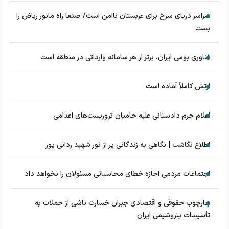
سراسر دریای سرخ برای عربستان ناامن است/ صنعا راه مانور ریاض را
بست
فناوری بومی ایران، برتر از هر سامانه وارداتی در منطقه است
ارتش کاملاً آماده است
اعلام جرم دادستانی علیه حامیان تروریست‌های اعدامی
اطلاع نگاشت | نگاهی به زندگانی پر از نور شهید ردانی پور
اجتماعات مردمی اجازه خطای محاسباتی مسئولان را نخواهد داد
چارچوب حقوقی و اقتصادی جبران خسارت ناشی از حملات به
تأسیسات پتروشیمی ایران