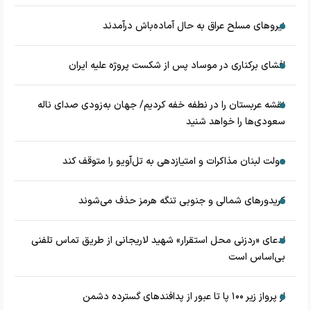
نیروهای مسلح عراق به حال آماده‌باش درآمدند
افشای برکناری در موساد پس از شکست پروژه علیه ایران
نقشه عربستان را در نطفه خفه کردیم/ جهان به‌زودی صدای ناله
سعودی‌ها را خواهد شنید
دولت لبنان مذاکرات و امتیازدهی به تل‌آویو را متوقف کند
کریدورهای شمالی و جنوبی تنگه هرمز حذف می‌شوند
ادعای «ردزنی محل استقرار» شهید لاریجانی از طریق تماس تلفنی
بی‌اساس است
از پرواز زیر ۱۰۰ پا تا عبور از پدافند‌های گسترده دشمن