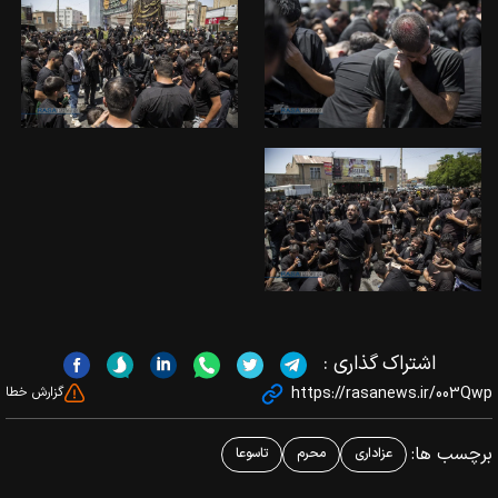
اشتراک گذاری :
https://rasanews.ir/003Qwp
گزارش خطا
برچسب ها:
عزاداری
محرم
تاسوعا