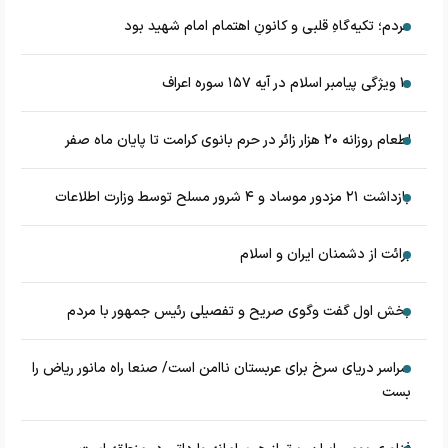
مردم؛ تکیه‌گاهِ قلبی و کانونِ اهتمام امام شهید بود
۱۰ ویژگی پیامبر اسلام در آیه ۱۵۷ سوره اعراف
اطعام روزانه ۲۰ هزار زائر در حرم بانوی کرامت تا پایان ماه صفر
بازداشت ۲۱ مزدور موساد و ۴ شرور مسلح توسط وزارت اطلاعات
برائت از دشمنان ایران و اسلام
بخش اول گفت وگوی صریح و تفصیلی رئیس جمهور با مردم
سراسر دریای سرخ برای عربستان ناامن است/ صنعا راه مانور ریاض را
بست