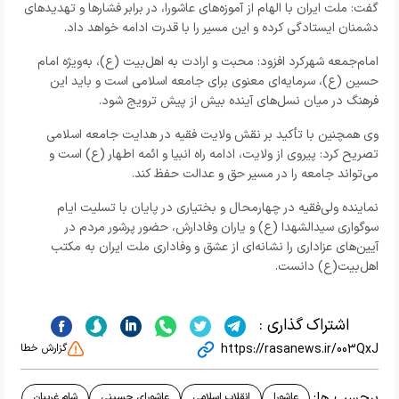
گفت: ملت ایران با الهام از آموزه‌های عاشورا، در برابر فشارها و تهدیدهای
دشمنان ایستادگی کرده و این مسیر را با قدرت ادامه خواهد داد.
امام‌جمعه شهرکرد افزود: محبت و ارادت به اهل‌بیت (ع)، به‌ویژه امام
حسین (ع)، سرمایه‌ای معنوی برای جامعه اسلامی است و باید این
فرهنگ در میان نسل‌های آینده بیش از پیش ترویج شود.
وی همچنین با تأکید بر نقش ولایت فقیه در هدایت جامعه اسلامی
تصریح کرد: پیروی از ولایت، ادامه راه انبیا و ائمه اطهار (ع) است و
می‌تواند جامعه را در مسیر حق و عدالت حفظ کند.
نماینده ولی‌فقیه در چهارمحال و بختیاری در پایان با تسلیت ایام
سوگواری سیدالشهدا (ع) و یاران وفادارش، حضور پرشور مردم در
آیین‌های عزاداری را نشانه‌ای از عشق و وفاداری ملت ایران به مکتب
اهل‌بیت(ع) دانست.
اشتراک گذاری :
https://rasanews.ir/003QxJ
گزارش خطا
برچسب ها:
عاشورا
انقلاب اسلامی
عاشورای حسینی
شام غریبان