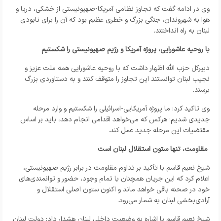
وی در ادامه گفت که تجاوز نظامی آمریکا-صهیونیستی از خشکی، دریا و
هوا به شهروندان، جنگی بزرگ و خطری عظیم بود که آن را برای نابودی
لبنان به راه انداختند.
با روحیه عاشورایی، پروژه آمریکا و رژیم صهیونیستی را شکستیم
دبیرکل حزب الله اظهار داشت که با روحیه عاشورایی همه ملت عزیز و
نجیب‌ لبنان توانستند این تجاوز را متوقف کنند و به دستاوردی بزرگ
برسند.
وی تاکید کرد: ما پروژه آمریکایی-اسرائیلی را شکستیم و وارد مرحله
جدیدی شدیم؛ هرکس که می‌خواهد اقدامی انجام دهد، باید بر اساس
مقتضیات این مرحله جدید عمل کند.
مقاومت، تنها ستون استقلال لبنان است
شیخ نعیم قاسم با تأکید بر تداوم مقاومت در برابر رژیم صهیونیستی،
اعلام کرد که این جریان همچنان با تمام وجود، حضور و توانمندی‌های
خود در صحنه باقی خواهد ماند و اکنون ستون اصلی استقلال و
آزادی‌بخشی لبنان به شمار می‌رود.
شیخ نعیم قاسم با اشاره به وضعیت داخلی لبنان هشدار داد: دولت لبنان