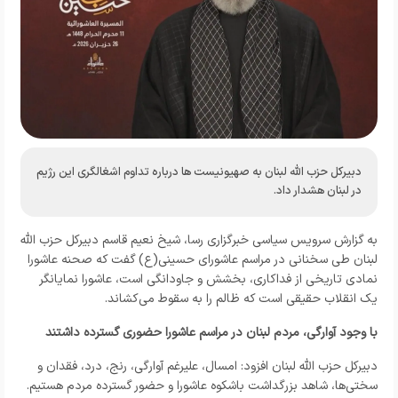
دبیرکل حزب الله لبنان به صهیونیست ها درباره تداوم اشغالگری این رژیم
در لبنان هشدار داد.
به گزارش
سرویس سیاسی خبرگزاری رسا
، شیخ نعیم قاسم دبیرکل حزب الله
لبنان طی سخنانی در مراسم عاشورای حسینی(ع) گفت که صحنه عاشورا
نمادی تاریخی از فداکاری، بخشش و جاودانگی است، عاشورا نمایانگر
یک انقلاب حقیقی است که ظالم را به سقوط می‌کشاند.
با وجود آوارگی، مردم لبنان در مراسم عاشورا حضوری گسترده داشتند
دبیرکل حزب الله لبنان افزود: امسال، علیرغم آوارگی، رنج، درد، فقدان و
سختی‌ها، شاهد بزرگداشت باشکوه عاشورا و حضور گسترده مردم هستیم.