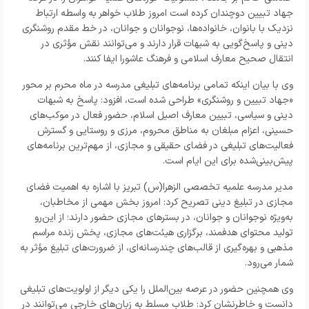
جهاد تبیین دوچندان کرده است امروز طلاب خواهر به واسطه ارتباط
نزدیک با بانوان، خانواده‌ها، نوجوانان و جوانان، در خط مقدم روشنگری
دینی و پاسخ‌گویی به شبهات قرار دارند و می‌توانند نقش مؤثری در
انتقال صحیح معارف اسلامی و فرهنگ عاشورا ایفا کنند.
وی با بیان اینکه تمامی برنامه‌های تبلیغی مدرسه در ماه محرم بر محور
«جهاد تبیین و روشنگری» طراحی شده است، افزود: پاسخ به شبهات
دینی و سیاسی، تبیین معارف اصیل اسلام، حضور فعال در موکب‌های
حسینی، اعزام مبلغان به مناطق محروم، مرزی و روستایی و گسترش
فعالیت‌های تبلیغی در فضای حقیقی و مجازی، از مهم‌ترین برنامه‌های
پیش‌بینی‌شده برای این ایام است.
مدیر مدرسه علمیه تخصصی الزهرا(س) تبریز با اشاره به اهمیت فضای
مجازی در تبلیغ دینی تصریح کرد: امروز بخش مهمی از مخاطبان،
به‌ویژه نوجوانان و جوانان، در بسترهای مجازی حضور دارند؛ از این‌رو
تولید محتوای هدفمند، برگزاری هیئت‌های مجازی، پخش زنده مراسم
مذهبی و بهره‌گیری از قالب‌های چندرسانه‌ای، از ضرورت‌های تبلیغ مؤثر به
شمار می‌رود.
وی همچنین حضور در عرصه بین‌الملل را یکی دیگر از اولویت‌های تبلیغی
دانست و خاطرنشان کرد: طلاب مسلط به زبان‌های خارجی می‌توانند در