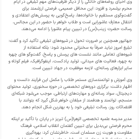
وی احیای روضه‌های خانگی را از دیگر ظرفیت‌های مهم تبلیغی در ایام
محرم برشمرد و افزود: این محافل صمیمی، فرصتی ارزشمند برای
گفت‌وگوی مستقیم با خانواده‌ها، پاسخ‌گویی به پرسش‌های اعتقادی و
انتقال معارف عاشورایی است و طلاب خواهر با حضور در این مجالس،
رسالت حضرت زینب(س) در تبیین پیام عاشورا را ادامه می‌دهند.
جهانپور همچنین بر ضرورت تحول در شیوه‌های تبلیغی تأکید کرد و گفت:
تبلیغ امروز نباید صرفاً به سخنرانی محدود شود؛ بلکه استفاده از
شیوه‌های تعاملی مانند نشست‌ های پرسش و پاسخ، گفت‌وگو های چهره‌
به‌ چهره، فعالیت‌ های میدانی، تولید پادکست، اینفوگرافیک، فیلم کوتاه و
سایر ابزارهای رسانه‌ای، لازمه موفقیت در جهاد تبیین است.
وی آموزش و توانمندسازی مستمر طلاب را مکمل این فرآیند دانست و
اظهار داشت: برگزاری دوره‌های تخصصی در حوزه سخنوری، تولید محتوای
دیجیتال، سواد رسانه‌ای و مهارت‌های ارتباطی، موجب می‌شود شبکه‌ای
منسجم، توانمند و هدفمند از مبلغان خواهر شکل گیرد که بتوانند با
اقتضائات روز، رسالت تبلیغی خود را به بهترین شکل انجام دهند.
مدیر مدرسه علمیه تخصصی الزهرا(س) تبریز در پایان با تأکید بر اینکه
محرم فرصتی بی‌بدیل برای تبیین گفتمان انقلاب اسلامی، فرهنگ
مقاومت و هویت زن مسلمان است، خاطرنشان کرد: بهره‌گیری