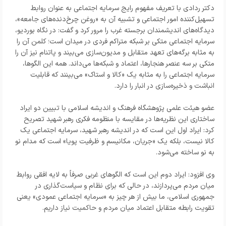
دکتر ردادی با تعریف مفهوم رایج سرمایه اجتماعی به عنوان روابط
تسهیل‌کننده امور اجتماعی و تشبیه آن به «روغن چرخ‌دنده‌های جامعه»،
دیدگاه‌های اندیشمندان برجسته غرب را مرور کرد و گفت: در نگاه بوردیو،
سرمایه اجتماعی متکی بر شبکه متراکم فردی در میدان است؛ کلمن آن را
به مثابه برگه‌های تعهد متقابل و مدیون‌سازی می‌بیند و پاتنام نیز آن را
متکی بر سه عنصر هنجارها، اعتماد و شبکه‌ها می‌داند. همه این الگوها،
سرمایه اجتماعی را به مثابه یک «کالا و استاک» می‌بینند که قابلیت
انباشت و ذخیره‌سازی در انبار را دارد.
عضو هیئت علمی پژوهشگاه فرهنگ و اندیشه اسلامی با تبیین دو ایراد
ساختاری این نظریه‌ها در مقایسه با منظومه فکری رهبر شهید تصریح
کرد: ایراد اول این است که در اندیشه رهبر شهید، سرمایه اجتماعی یک
کالا نیست، بلکه یک «جریان، مکانیسم و ظرفیت پویا» است که مدام نو
به نو ساخته می‌شود.
وی افزود: ایراد دوم این است که الگوهای غربی صرفاً به لایه افقی روابط
میان مردم می‌پردازند، در حالی که برای نظام و سیاست‌گذاری در
جمهوری اسلامی، ما بیش از هر چیز به «سرمایه اجتماعی عمودی» یعنی
تقویت رابطه متقابل اعتماد میان مردم و حاکمیت نیاز داریم.