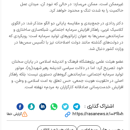
غیرممکن است، ممکن می‌سازد؛ در حالی که نبود آن، میدان عمل
حاکمیت را به شدت تنگ و محدود خواهد کرد.
دکتر ردادی در جمع‌بندی و مقایسه پایانی دو الگو متذکر شد: در الگوی
کلاسیک غربی، راهکار افزایش سرمایه اجتماعی، شبکه‌سازی ساختاری و
سازماندهی سمن‌ها به عنوان ژنراتورهای تولید سرمایه است؛ رویکردی که
در دولت‌های گذشته مانند دولت اصلاحات نیز با تأسیس سمن‌ها در
وزارت کشور دنبال شد.
عضو هیئت علمی پژوهشگاه فرهنگ و اندیشه اسلامی در پایان سخنان
خود تصریح کرد: اما در دلالت سیاسی اندیشه رهبر شهید(ره)، موتور
تولید سرمایه اجتماعی، سازماندهی گروه‌های دستوری نیست؛ بلکه راهکار
اصلی در «تقویت هویت جمعی، حس تعلق به امت اسلامی و وطن، و
افزایش خدمت‌رسانی صادقانه کارگزاران به مردم» نهفته است.
اشتراک گذاری :
https://rasanews.ir/003R0h
گزارش خطا
سیره امامین
میراث رهبر شهید انقلاب