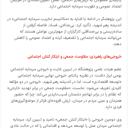
پایبندی مسئولان به ارزش‌های اخلاقی، نقش تعیین‌کننده‌ای در افزایش
اعتماد عمومی و تقویت سرمایه اجتماعی دارد.
این پژوهشگر در ادامه با اشاره به «مکانیسم تخریب سرمایه اجتماعی» در
اندیشه رهبر شهید، تأکید کرد: بی‌عدالتی، فساد، فاصله گرفتن از
ساده‌زیستی و بی‌صداقتی کارگزاران از مهم‌ترین عواملی هستند که
می‌توانند سرمایه اجتماعی را تضعیف کرده و اعتماد عمومی را کاهش
دهند.
خروجی‌های راهبردی؛ مقاومت جمعی و ابتکار کنش اجتماعی
عضو هیئت علمی پژوهشگاه در تبیین غایت و خروجی سرمایه اجتماعی
بومی ابراز داشت: در نظریه پاتنام، خروجی نهایی سرمایه اجتماعی
«توسعه اقتصادی» است؛ اما در اندیشه رهبر شهید، خروجی در دو مؤلفه
کلیدی تعریف می‌شود: نخست، «مقاومت جمعی در برابر تهدید خارجی»
که نظام را در برابر تهاجم دشمنان آسیب‌ناپذیر می‌کند؛ چرا که حضور
همزمان و عینی مردم در میدان، ارزش افزوده‌ای فراتر از موضع‌گیری‌های
فردی دارد.
وی دومین خروجی را «ابتکار کنش جمعی» نامید و تبیین کرد: سرمایه
اجتماعی میدان عمل را توسعه می‌دهد و اقداماتی را که در حالت عادی