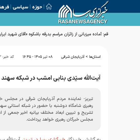
حوزه
سیاسی
فرهن
قم؛ آماده میزبانی از زائران مراسم بدرقه باشکوه «آقای شهید ایرا
>
استان‌ها
آذربایجان شرقی
۰۸ تير ۱۴۰۵ - ۱۶:۴۵
کد خبر:
۲
آیت‌الله سیّدی بنابی امشب در شبکه سهند به
تبریز- نماینده مردم آذربایجان شرقی در مجلس خب
رهبری شامگاه دوشنبه با حضور در شبکه استانی سهند
تشریح و تبیین ابعاد مختلف بیانیه اخیر جمعی از ا
مجلس خبرگان رهبری خواهد پرداخت.
به گزارش خبرنگار
خبرگزاری رسا در تبریز
، آیت‌الله سی