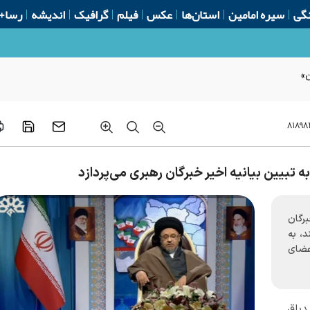
گی
سیره امامین
استان‌ها
عکس
فیلم
گرافیک
اندیشه
رسا+
ن»
۸۱۸۹۸
 تبیین بیانیه اخیر خبرگان رهبری می‌پردازد
رگان
، به
عضای
دباقر