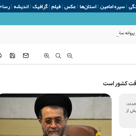
گی
سیره امامین
استان‌ها
عکس
فیلم
گرافیک
اندیشه
رسا+
روانه ساخت از ابتدای سال
فت کشور است
حدت،
یش از