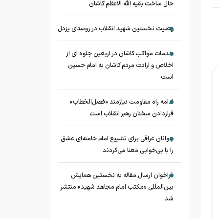
حال ساخت بقیه الله الاعظم کاشان
وصیت نخستین شهید انقلاب در روستای یزدل
خدمات مواکب کاشان در اربعین جلوه ای از
اخلاص و ارادت مردم کاشان به امام حسین
است
ادامه راه مقاومت نیازمند «فصل‌الخطاب»
قراردادن سخنان رهبر انقلاب است
جوانان عراقی برای تشییع امام خامنه‌ای عشق
را با بی‌خوابی معنا می‌کردند
فراخوان ارسال مقاله به نخستین همایش
بین‌المللی «مکتب امام مجاهد شهید» منتشر
شد