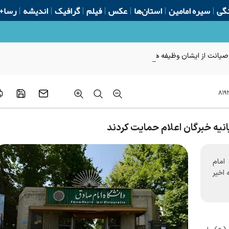
گی
سیره امامین
استان‌ها
عکس
فیلم
گرافیک
اندیشه
رسا+
 صیانت از ایشان وظیفه همه ما است
۸۱۹
 امام
 اخیر