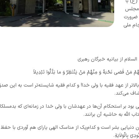
(ع) با
ر مجلس
 ضرورت
ام ملی
سلام از بیانیه خبرگان رهبری
مْ مَنْ قَضى نَحْبَهُ وَ مِنْهُمْ مَنْ یَنْتَظِرُ وَ ما بَدَّلُوا تَبْدِیلاً
تر از عهد فقیه با ولی خدا! و کدام فقیه شایسته‌تر است به این صد
شاف می‌کند.
 بود بر استحکام آن‌ها در عهدشان با ولی خدا در زمانه‌ای که بدمسلکا
ب الله به حاشیه آن برانند.
ین دنیایی بشر است و کدام‌یک از مناسک الهی یارای هم آوردی با حفظ
َ بِالْوَلاَيَةِ.