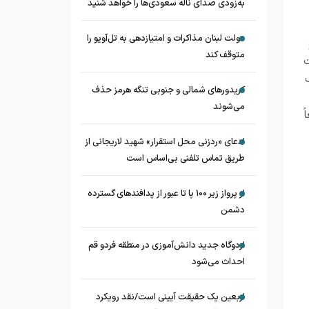
به‌زودی صدای ناله سعودی‌ها را خواهد شنید
دولت لبنان مذاکرات و امتیازدهی به تل‌آویو را
متوقف کند
ت
کریدورهای شمالی و جنوبی تنگه هرمز حذف
می‌شوند
ً
ادعای «ردزنی محل استقرار» شهید لاریجانی از
طریق تماس تلفنی بی‌اساس است
از پرواز زیر ۱۰۰ پا تا عبور از پدافند‌های گسترده
دشمن
اردوگاه جدید دانش‌آموزی در منطقه فردو قم
احداث می‌شود
اربعین یک حقیقت آیینی است/نقد رویکرد