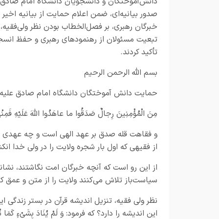
دانش‌آموختگان و دانشجویان دانشگاه امام صادق 
صدور بیانیه‌ای، ضمن اعلام حمایت از بیانیه اخی
خبرگان رهبری، بر فصل‌الخطاب بودن نظر ولی‌فقیه،
تبعیت مسئولان از رهنمودهای رهبری و حفظ انسج
تأکید کردند.
بسم الله الرحمن الرحیم
حمایت دانش آموختگان دانشگاه امام صادق علیه ال
مِنَ الْمُؤْمِنِینَ رِجالٌ صَدَقُوا ما عاهَدُوا اللّهَ عَلَیْهِ فَمِنْهُ
و فقاهت قله صدق بر عهد الهی است و چه عهدی بالا
از فقیهی که اول بار شجره ولایت را در ولی خدا انک
از این رو است که آنچه خبرگان امت نگاشتند، نشانی
سیاست‌باز تلاش می‌کنند ولایت را از متن و عمق کتا
نظر ولی فقیه، تنزیل اندیشه قرآن در بستر زندگی ا
این اندیشه را دارد؟ که فرمود: وَ لَمْ يُنَادَ بِشَيْءٍ كَمَا نُودِي