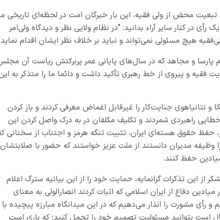
تبعیت محض از ولی ‌فقیه، این بار خبرگان امت در لحظه‌ای تاریخی ما
رأی در کنار سایر آراء بدانید: "در نظام ولایی نظر و دیدگاه ولی‌امر
قیه هیچ مسئولی نمی‌تواند و نباید بر خلاف نظر ایشان اقدام نماید"
لم پارسا و مجاهد که در سال‌های پایانی عمر پربرکتش ریاست آن مجلس
لایت فقیه و پیروی از خط رهبری تأکید داشت و دائما ما را متذکر به این
و نتانیاهوی جنایت‌کار را غیرقابل اغماض معرفی کردند و باز کردن
ا خطایی راهبردی شمردند و تکلیف مکلفان در به درک واصل کردن این
، حفظ حقوق هسته‌ای ایران، تثبیت تنگه هرمز و اجتناب از سخنانی که
وظیفه مدیران دانستند از ملت عزیز خواستند که حضور با صلابتشان
میادین حفظ کنند.
 از این تذکرات گرانمایه، حمایت خود را از این بیانیه سترگ اعلام
ر میادین دفاع از ایران اسلامی که اثبات کردند انصارالولی به معنای
 رأی مشورت را انذار می‌دهیم که در این میدانگاه مبارزه پیچیده با
محال است بتوانید مسئولیت تصمیم خود را تحمل کنید؛ که باری است