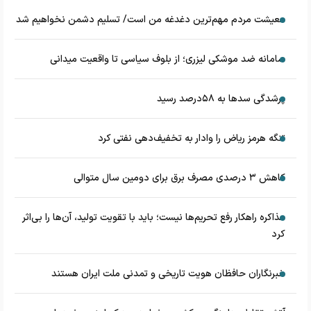
معیشت مردم مهم‌ترین دغدغه من است/ تسلیم دشمن نخواهیم شد
سامانه ضد موشکی لیزری؛ از بلوف سیاسی تا واقعیت میدانی
پرشدگی سدها به ۵۸درصد رسید
تنگه هرمز ریاض را وادار به تخفیف‌دهی نفتی کرد
کاهش ۳ درصدی مصرف برق برای دومین سال متوالی
مذاکره راهکار رفع تحریم‌ها نیست؛ باید با تقویت تولید، آن‌ها را بی‌اثر
کرد
خبرنگاران حافظان هویت تاریخی و تمدنی ملت ایران هستند