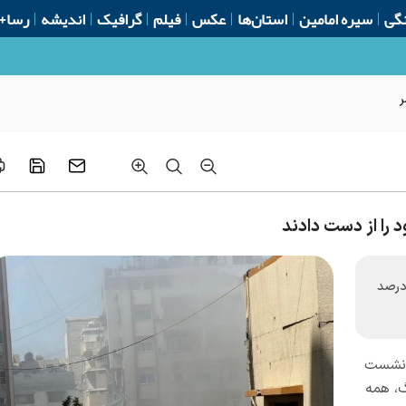
گی
سیره امامین
استان‌ها
عکس
فیلم
گرافیک
اندیشه
رسا+
ر
توسعه اجتماعی غزه گفت: ۸۰ درصد
ر نشست
، همه