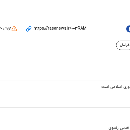
https://rasanews.ir/003RAM
گزارش خ
خراسان
وری اسلامی است
ان قدس رضوی