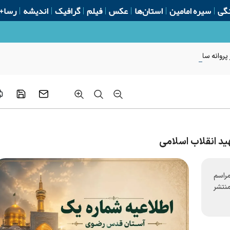
گی
سیره امامین
استان‌ها
عکس
فیلم
گرافیک
اندیشه
رسا+
روانه ساخت از ابتدای سال
ید انقلاب اسلامی
راسم
نتشر