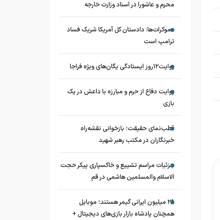
محرم و عاشورا در اسناد وزارت خارجه
دموکرات‌ها: دادستان کل آمریکا شریک فساد
ترامپ است
روایت۱۲روز ایستادگی یگان‌های ویژه فراجا
روایت دفاع از حرم و مبارزه با داعش در یک
بازی
قطب‌نمای حقیقت؛ بازخوانی نقشه‌راه
خبرنگاران در مکتب رهبر شهید
جزئیات مراسم تشییع و خاکسپاری پیکر حجت
الاسلام والمسلمین هاشمی در قم
۲۹ میلیون ایرانی گیمر هستند؛ موبایل
همچنان پادشاه بازار بازی‌های دیجیتال +