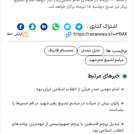
از شنبه ۱۳ تیرماه در مصلای امام خمینی(ره) آغاز خواهد شد و تشییع
پیکر نیز صبح دوشنبه ۱۵ تیرماه برگزار خواهد شد.
اشتراک گذاری :
https://rasanews.ir/003RAX
گزارش خطا
برچسب ها:
خلیل حمدان
محمدباقر قالیباف
مراسم تشییع امام شهید
خبرهای مرتبط
امام موسی صدر جزئی از انقلاب اسلامی ایران بود
زائران پیش از شرکت در مراسم تشییع رهبر شهید در قم مسیرها را
بشناسند
تبدیل پرچم فلسطین با پرچم صهیونیستی از مهمترین پیامدهای
انقلاب اسلامی بود