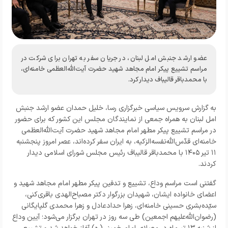
عضو ارشد جنبش امل لبنان، در جریان سفر به تهران برای شرکت در
مراسم تشییع پیکر امام مجاهد شهید حضرت آیت‌الله‌العظمی خامنه‌ای،
با محمدباقر قالیباف دیدار کرد.
به گزارش
سرویس سیاسی خبرگزاری رسا،
خلیل حمدان عضو ارشد جنبش
امل لبنان به همراه جمعی از نمایندگان مجلس این کشور که برای حضور
در مراسم تشییع پیکر مطهر امام مجاهد شهید حضرت آیت‌الله‌العظمی
خامنه‌ای‌ قدّس‌الله‌نفسه‌الزکیه، به ایران سفر کرده‌اند، عصر امروز پنجشنبه
۱۱ تیر ۱۴۰۵ با محمدباقر قالیباف رئیس مجلس شورای اسلامی دیدار
کردند.
گفتنی است مراسم وداع، تشییع و تدفین پیکر مطهر امام مجاهد شهید و
اعضای خانواده ایشان، شهیدان بزرگوار دکتر مصباح‌الهدی باقری‌کنی،
سیّده‌بشری حسینی خامنه‌ای، زهرا حدادعادل و زهرا محمدی گلپایگانی
(رضوان‌الله‌علیهم اجمعین) طی سه روز در تهران برگزار می‌شود؛ آیین وداع