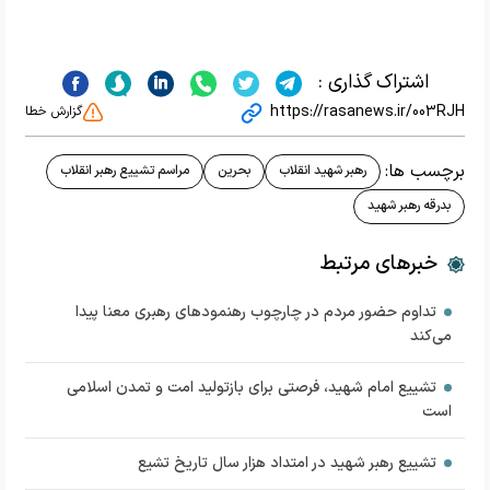
اشتراک گذاری :
https://rasanews.ir/003RJH
گزارش خطا
برچسب ها:
رهبر شهید انقلاب
بحرین
مراسم تشییع رهبر انقلاب
بدرقه رهبر شهید
خبرهای مرتبط
تداوم حضور مردم در چارچوب رهنمودهای رهبری معنا پیدا
می‌کند
تشییع امام شهید، فرصتی برای بازتولید امت و تمدن اسلامی
است
تشییع رهبر شهید در امتداد هزار سال تاریخ تشیع