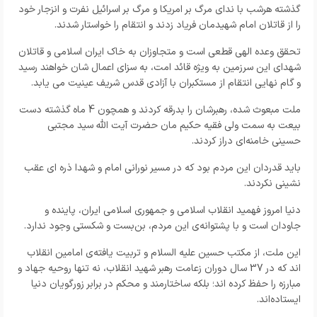
گذشته هرشب با ندای مرگ بر امریکا و مرگ بر اسرائیل نفرت و انزجار خود
را از قاتلان امام شهیدمان فریاد زدند و انتقام را خواستار شدند.
تحقق وعده الهی قطعی است و متجاوزان به خاک ایران اسلامی و قاتلان
شهدای این سرزمین به ویژه قائد امت، به سزای اعمال شان خواهند رسید
و گام نهایی انتقام از مستکبران با آزادی قدس شریف عینیت می یابد.
ملت مبعوث شده، رهبرشان را بدرقه کردند و همچون 4 ماه گذشته دست
بیعت به سمت ولی فقیه حکیم مان حضرت آیت الله سید مجتبی
حسینی خامنه‌ای دراز کردند.
باید قدردان این مردم بود که در مسیر نورانی امام و شهدا ذره ای عقب
نشینی نکردند.
دنیا امروز فهمید انقلاب اسلامی و جمهوری اسلامی ایران، پاینده و
جاودان است و با پشتوانه‌ی این مردم، بن‌بست و شکستی وجود ندارد.
این ملت، از مکتب حسین علیه السلام و تربیت یافته‌ی امامین انقلاب
اند که در 37 سال دوران زعامت رهبر شهید انقلاب، نه تنها روحیه جهاد و
مبارزه را حفظ کرده اند؛ بلکه ساختارمند و محکم در برابر زورگویان دنیا
ایستاده‌اند.