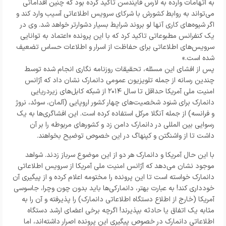
به اتهامات وارده به لارس فایندسن تاکید کرده بود که چنین اقداماتی
می‌تواند به روابط کشورش با شرکای سرویس اطلاعاتی آسیب وارد کند و
اگر شیوه‌های کاری آنها لو بروند شرایط بسیار دشوارتر خواهد شد. وی در
یک کنفرانس مطبوعاتی تاکید کرد که با این پرونده «اعتماد به توانایی
سرویس‌های اطلاعاتی برای حفاظت از اسرار و اطلاعات حساس تضعیف
شده است.»
پس از افشای این مسئله، تحقیقات روزنامه نگاری انجام شده توسط
چندین رسانه از جمله تلویزیون عمومی دانمارک نشان داد که آژانس
امنیت ملی آمریکا حداقل تا سال ۲۰۱۴ از شبکه کابل‌های زیردریایی
دانمارک برای شنود شخصیت‌های چهار کشور اروپایی (آلمان، سوئد، نروژ
و فرانسه) از جمله آنگلا مرکل استفاده کرده است. این افشاگری‌ها به یک
رسوایی بین المللی در دانمارک دامن زد و کشورهای مربوطه را بر آن
داشت تا از واشنگتن و کپنهاگ در این خصوص توضیح بخواهند.
با این حال آمریکا و دانمارک هر دو از این موضوع سرباز زدند. شواهد
موجود نشان می‌دهد که آژانس امنیت ملی آمریکا از سرویس اطلاعاتی
دانمارک خواسته است تا این پرونده را مختومه اعلام کرده و از پیگیری آن
خودداری کند! به عبارت بهتر، دانمارکی‌ها باید بدون چون وچرا، جاسوسی
آمریکا (خارج از اطلاع دستگاه اطلاعاتی دانمارک) را پذیرفته و آن را به
مثابه یک اتفاق یا حادثه بپذیرند! اگرچه برخی اعضای ارشد دستگاه
اطلاعاتی دانمارک در خصوص پیگیری این پرونده اصرار داشته‌اند، اما