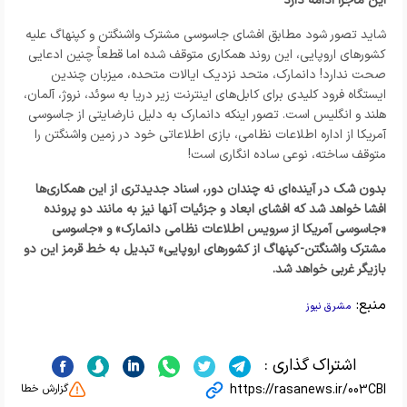
این ماجرا ادامه دارد
شاید تصور شود مطابق افشای جاسوسی مشترک واشنگتن و کپنهاگ علیه
کشورهای اروپایی، این روند همکاری متوقف شده اما قطعاً چنین ادعایی
صحت ندارد! دانمارک، متحد نزدیک ایالات متحده، میزبان چندین
ایستگاه فرود کلیدی برای کابل‌های اینترنت زیر دریا به سوئد، نروژ، آلمان،
هلند و انگلیس است. تصور اینکه دانمارک به دلیل نارضایتی از جاسوسی
آمریکا از اداره اطلاعات نظامی، بازی اطلاعاتی خود در زمین واشنگتن را
متوقف ساخته، نوعی ساده انگاری است!
بدون شک در آینده‌ای نه چندان دور، اسناد جدیدتری از این همکاری‌ها
افشا خواهد شد که افشای ابعاد و جزئیات آنها نیز به مانند دو پرونده
«جاسوسی آمریکا از سرویس اطلاعات نظامی دانمارک» و «جاسوسی
مشترک واشنگتن-کپنهاگ از کشورهای اروپایی» تبدیل به خط قرمز این دو
بازیگر غربی خواهد شد.
منبع:
مشرق نیوز
اشتراک گذاری :
https://rasanews.ir/003CBI
گزارش خطا