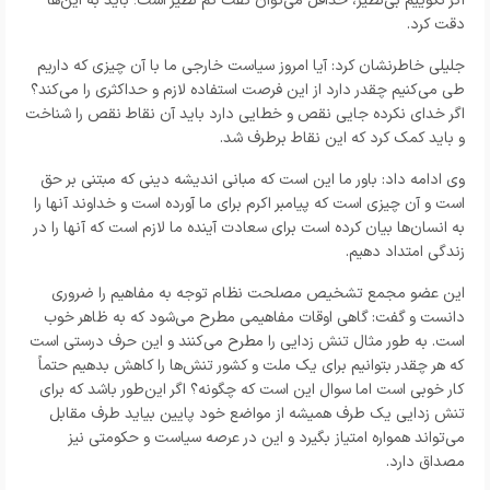
اگر نگوییم بی‌نظیر،‌ حداقل می‌توان گفت کم نظیر است؛ باید به این‌ها
دقت کرد.
جلیلی خاطرنشان کرد:‌ آیا امروز سیاست خارجی ما با آن چیزی که داریم
طی می‌کنیم چقدر دارد از این فرصت استفاده لازم و حداکثری را می‌کند؟
اگر خدای نکرده جایی نقص و خطایی دارد باید آن نقاط نقص را شناخت
و باید کمک کرد که این نقاط برطرف شد.
وی ادامه داد: باور ما این است که مبانی اندیشه دینی که مبتنی بر حق
است و آن چیزی است که پیامبر اکرم برای ما آورده است و خداوند آنها را
به انسان‌ها بیان کرده است برای سعادت آینده ما لازم است که آنها را در
زندگی امتداد دهیم.
این عضو مجمع تشخیص مصلحت نظام توجه به مفاهیم را ضروری
دانست و گفت: گاهی اوقات مفاهیمی مطرح می‌شود که به ظاهر خوب
است. به طور مثال تنش زدایی را مطرح می‌کنند و این حرف درستی است
که هر چقدر بتوانیم برای یک ملت و کشور تنش‌ها را کاهش بدهیم حتماً
کار خوبی است اما سوال این است که چگونه؟ اگر این‌طور باشد که برای
تنش زدایی یک طرف همیشه از مواضع خود پایین بیاید طرف مقابل
می‌تواند همواره امتیاز بگیرد و این در عرصه سیاست و حکومتی نیز
مصداق دارد.