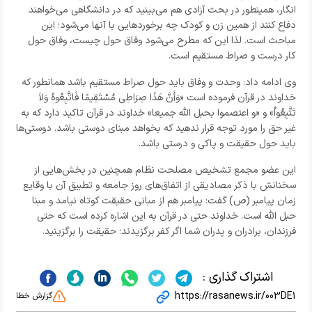
انگار، همینطور در بحث آزادی هم می‌بینید که در دانشگاهی می‌خواهند
دفاع کنند از همین زن و کودک چه برخوردهایی با آنها می‌شود؛ این
مباحث است. لذا این که مطرح می‌شود وفاق حول چیست، وفاق حول
کار درست و صراط مستقیم است.
وی ادامه داد: وحدت و وفاق باید حول صراط مستقیم باشد همانطور که
خداوند در قرآن فرموده است «وَأَنَّ هَذَا صِرَاطِی مُسْتَقِیمًا فَاتَّبِعُوهُ وَلاَ
تَتَّبِعُواْ» و «و اعتصموا بحبل الله جمیعا» خداوند در قرآن تاکید دارد که به
غیر حق را مورد توجه قرار ندهید که بخواهد مبنای دوستی باشد. دوستی‌ها
باید حول حقیقت و پاکی و درستی باشد.
این عضو مجمع تشخیص مصلحت نظام همچنین در بخش‌هایی از
سخنانش با ذکر مصادیقی از اتفاق‌های روز جامعه و تطبیق آن با وقایع
زمان پیامبر (ص) گفت: پیامبر هم از مبانی حقیقت کوتاه نیامد و مبنا
حبل الله است. خداوند حتی در قرآن به این اشاره کرده است که حتی
فرزندان، برادران و پدران شما اگر کفر برگزیدند؛ حقیقت را برگزینید.
اشتراک گذاری :
https://rasanews.ir/003DE1
گزارش خطا