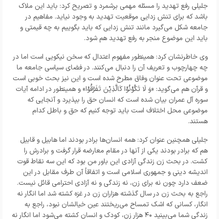
جلیلی رفع تهدید را مسئله مهمی برشمرد و تصریح کرد: باید این ملاک
باشد که برای تنش زدایی موقعیت تهدید به وجود نیاید. مفاهیم در
جامعه شکل می‌گیرد مانند تنش زدایی که باید بگوییم به چه قیمتی و
باید این موضوع منجر به رفع تهدید هم شود.
وی خاطرنشان کرد: همینطور مفهوم اعتدال که سخن نیکویی است اما در
چه چهارچوب و تعریف آن را دنبال می‌کنند. در فضای سیاسی جامعه ما
موضوعی تحت عنوان وفاق مطرح شده است و این نیز بحث خوبی است
و قرآن هم می‌گوید: «وَ لَا تَکُوْنُوْا کَالَّذِیْنَ تَفَرَّقُوْا» و همینطور در ادامه آیات
سوره آل عمران بیان شده است که انسان حق را بپذیرد و آنجایی که
موضوعی محل اختلاف است باید توجه کنیم که حق و باطل کدام
هستند.
جلیلی همچنین عنوان کرد: همه انسان‌ها برادر بودند اما هابیل و قابیل
هم که برادر بودند یکی از آنها در مقام معارضه قرار گرفت و برادرش را
کشت. در بحث زن زندگی آزادی این باور من بود که این سه نقاط قوت
اندیشه دینی و جمهوری اسلامی است و اتفاقاً آن طرف مقابل در این
ضعف دارد چون نه برای زن، نه زندگی و نه آزادی احترامی قائل نیست.
راجع به بحث زن در سال گذشته هزاران زن در غزه کشته شد اما انگار نه
انگار،‌ کسانی که اشک تمساح می‌ریختند عین خیالشان نبود، راجع به
زندگی شما می‌بینید ۴۰ هزار زن، کودک و انسان کشته می‌شود اما انگار نه