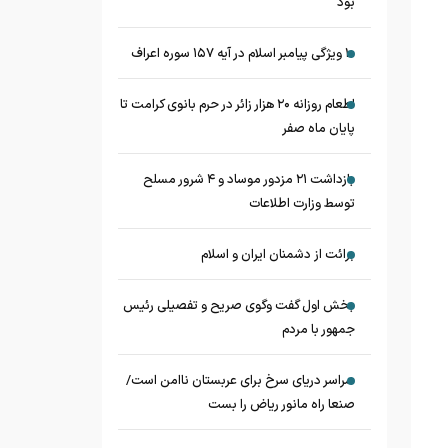
بود
۱۰ ویژگی پیامبر اسلام در آیه ۱۵۷ سوره اعراف
اطعام روزانه ۲۰ هزار زائر در حرم بانوی کرامت تا
پایان ماه صفر
بازداشت ۲۱ مزدور موساد و ۴ شرور مسلح
توسط وزارت اطلاعات
برائت از دشمنان ایران و اسلام
بخش اول گفت وگوی صریح و تفصیلی رئیس
جمهور با مردم
سراسر دریای سرخ برای عربستان ناامن است/
صنعا راه مانور ریاض را بست