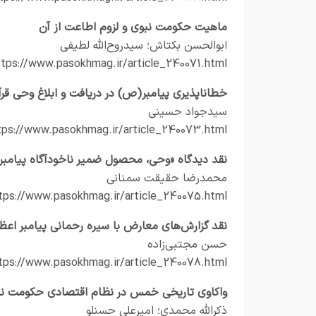
ماهیت حکومت نبوی و لزوم اطاعت از آن
ابوالحسن بکتاش؛ سیدروح‌الله لطیفی
ttps://www.pasokhmag.ir/article_240071.html
خطاناپذیری پیامبر(ص) در دریافت و ابلاغ وحی قرآ
سیدجواد حسینی
tps://www.pasokhmag.ir/article_240073.html
نقد دیدگاه «وحی، محصول ضمیر ناخودآگاه پیامب
محمدرضا حقیقت سمنانی
tps://www.pasokhmag.ir/article_240075.html
نقد گزارش‌های معارض با سیره رحمانی پیامبر ا
حسن مجتبی‌زاده
tps://www.pasokhmag.ir/article_240078.html
واکاوی تاریخی خمس در نظام اقتصادی حکومت ن
ذکرالله محمدی؛ امیرعلی حسنلو