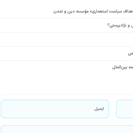
د اهداف سیاست استعماری» مؤسسه دین و تمدن
 و نژادپرستی؟
می
صه بین‌الملل