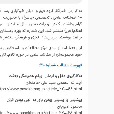
به گزارش خبرنگار
گروه فرق و ادیان خبرگزاری رسا،
شم
۴۰ فصلنامه علمی ـ تخصصی «پاسخ» با محوریت
گرامی‌داشت یک‌هزار و پانصدمین سال میلاد پیامبر
بر نقد روشمند جریان‌های فکری و فرهنگی منتشر 
این فصلنامه از سوی مرکز مطالعات و پاسخگویی به 
خود مجموعه‌ای از مقالات علمی در حوزه کلام، تاریخ
فهرست مطالب شماره ۴۰:
به‌کارگیری عقل و ایمان، پیام همیشگی بعثت
آیت‌الله العظمی سید علی خامنه‌ای
tps://www.pasokhmag.ir/article_240066.html
پیشینی یا پسینی بودن باور به الهی بودن قرآن
محمود امیریان
tps://www.pasokhmag.ir/article_240068.html