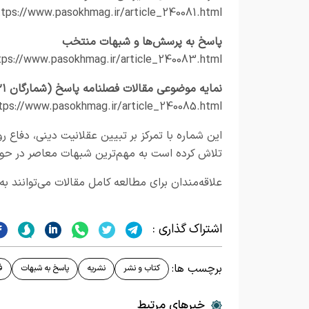
ttps://www.pasokhmag.ir/article_240081.html
پاسخ به پرسش‌ها و شبهات منتخب
tps://www.pasokhmag.ir/article_240083.html
نمایه موضوعی مقالات فصلنامه پاسخ (شمارگان ۲۱ تا ۴۰)
tps://www.pasokhmag.ir/article_240085.html
این شماره با تمرکز بر تبیین عقلانیت دینی، دفاع 
تلاش کرده است به مهم‌ترین شبهات معاصر در حوز
علاقه‌مندان برای مطالعه کامل مقالات می‌توانند به 
اشتراک گذاری :
برچسب ها:
کتاب و نشر
نشریه
پاسخ به شبهات
ف
خبرهای مرتبط