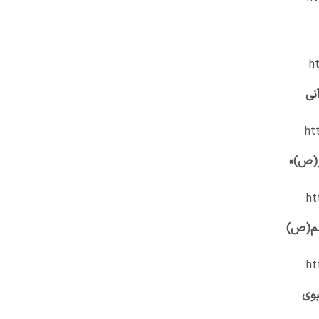
h
نی
ht
ر(ص)»
ht
عظم(ص)
ht
بوی