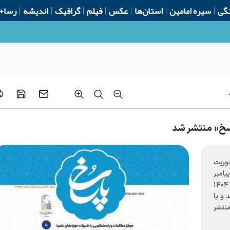
گی
سیره امامین
استان‌ها
عکس
فیلم
گرافیک
اندیشه
رسا+
اب فرهنگی
سخ» منتشر شد
حوریت
امبر
اعظم(ص) منتشر شد. این شماره که ویژه زمستان ۱۴۰۴
 و با
نتشر