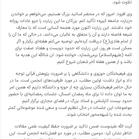
تلاوت شود.
وی افزود: امروز که در محضر اساتید بزرگ هستیم، می‌خواهم بر خواندن
«زیارت جامعه کبیره» تأکید کنم. بزرگان ما این زیارت را جزو عادات روزانه
خود داشتند. این زیارت اکنون مورد هجمه کسانی است که با معارف
شیعه فاصله دارند و آن را متعلق به غالیان می‌دانند، در حالی که ما آن را
از امام هادی(ع) دریافت کرده‌ایم. توصیه می‌کنم هفته‌ای یکبار و اگر
ممکن است هر روز، این زیارت که حدود دویست و هفتاد صفت برای
ائمه (علیهم‌السلام) برمی‌شمارد، خوانده شود. ان شاالله این هدیه ما
باشد و از همین هفته آخر شعبان شروع کنیم.
وی فرهیختگان حوزوی و دانشگاهی را بر ضرورت پژوهش قرآنی توجه
داد
و ابراز داشت: اولین مطلب، در مورد ظرفیت‌های انجمن است. ما در
حال حاضر فرهیختگان بسیاری چه از حوزه و دانشگاه داریم که همین امر
به ما توان داده تا برای ماه رمضان امسال، جلسات رمضانیه‌ای با حضور
حدود بیست کارشناس و استاد بزرگ در فضای مجازی برگزار کنیم.
موضوعات این جلسات در حال تنظیم است و سعی شده موضوعاتی کمتر
بحث شده یا شبهه‌محور انتخاب شوند.
آیت الله علیدوست ضمن تاکید بر ضرورت حفظ کیفیت علمی مقالات
خاطر نشان کرد: دومین مطلب، در مورد دو فصل‌نامه انجمن است. این