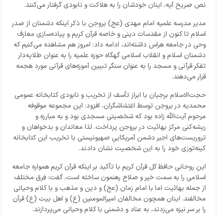
نص صریح آیه، اینان خودشان را به هلاکت و نابودی گرفتار می‌کنند.
مدیر مدرسه علمیه امام مهدی (عج) بروجن با ذکر اینکه دشمنان از صدر
اسلام تا کنون از مقدسات دینی و خاصه قرآن کریم و پیاده‌سازی معارف
وحی در جامعه هراس داشته‌اند، ادامه داد: امروز هم مشاهده می‌کنیم که
دشمنان اسلام و انقلاب اسلامی گهگاه حوزه علمیه را به عنوان طلایه‌دار
تفکر قرآنی و مسجد را به عنوان سنگر تبیین آموزه‌های قرآنی مورد هجمه
قرار می‌دهند.
حجت‌الاسلام برجیان با ابراز تأسف از تخریب و نابودی کتابخانه عمومی
محمدیه در بروجن توسط اغتشاشگران، افزود: این مجموعه موقوفه
مرحوم آیت‌الله زاده بود که شخصیتی مسجدی بود و به مبارزه و
ریشه‌کنی مرکز بهائیت در بروجن پرداخت. لذا معاندان و بدخواهان و
تروریست‌های اجیر دشمن آمریکایی صهیونیستی با تخریب این کتابخانه
کینه‌توزی خود را به این شخصیت نشان دادند.
این روحانی حافظ کل قرآن کریم با تأکید بر اینکه قرآن کریم همواره جامعه
اسلامی را به سمت خیر و صلاح رهنمون ساخته است، گفت: فِرق مختلف
از جمله بهائیت اما با امام زمان (عج) و دین و مذهب و با کلام وحیانی
مخالفند. اینان همچون مخالفان امیرالمومنین (ع) و اهل بیت (ع) قرآن
را بر سر نیزه می‌زدند، به عناد و دشمنی با کلام وحیانی می‌پردازند.