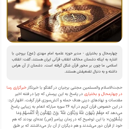
چهارمحال و بختیاری - مدیر حوزه علمیه امام مهدی (عج) بروجن با
اشاره به اینکه دشمنان مخالف انقلاب قرآنی ایران هستند، گفت: انقلاب
اسلامی ما چون بر محور قرآن شکل گرفته است، دشمنان از آن هراس
داشته و به دنبال تضعیفش هستند.
حجت‌الاسلام والمسلمین مجتبی برجیان در گفتگو با خبرنگار
خبرگزاری رسا
در چهارمحال و بختیاری
در پاسخ به این پرسش که چرا در فتنه اخیر
مقدسات و نهادهای دینی هدف حمله و آتش‌سوزی قرار گرفت، اظهار کرد:
در این خصوص قرآن کریم در آیه ۲۶ سوره مبارکه انعام به زیبایی پاسخ
می‌دهد که «وَهُمْ يَنْهَوْنَ عَنْهُ وَيَنْأَوْنَ عَنْهُ ۖ وَإِنْ يُهْلِكُونَ إِلَّا أَنْفُسَهُمْ وَمَا
يَشْعُرُونَ»؛ با این توضیح که در زمان پیامبر (ص) عده‌ای بودند که هم
خود از قرآن دور می‌شدند و هم دیگران از آن باز می‌داشتند که بر طبق