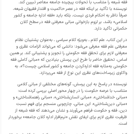
فقه شیعه را متناسب با تحولات پیچیده جامعه معاصر تبیین کند.
نویسنده با تأکید بر اینکه فقه در عصر حاکمیت و اقتدار فقیهان شیعه،
صرفاً ناظر به احکام فردی نیست، بلکه باید «فقه اداره جامعه و کشور
اسلامی» باشد، بر لزوم بازخوانی مبانی معرفتی فقه در سطح کلان
حکمرانی تأکید دارد.
در این کتاب، علم کلام ـ به‌ویژه کلام سیاسی ـ به‌عنوان پشتیبان نظام
معرفتی علم فقه معرفی می‌شود؛ دانشی که می‌تواند الزامات نظری و
معرفتی لازم برای تحقق فقه حکومتی را تجویز و پشتیبانی کند. بر همین
اساس، تحقیق حاضر با طرح این پرسش بنیادین که «مبانی کاملی فقه
حکومتی به‌مثابه فقه اداره‌کردن جامعه و کشور اسلامی چیست؟»، به
واکاوی زیرساخت‌های نظری این نوع از فقه می‌پردازد.
نویسنده در پاسخ به این پرسش، گونه‌های مختلفی از مبانی کلامی
متناسب با عرصه حکومت را در چهار محور اصلی بررسی کرده است:
«مبانی خداشناختی»، «مبانی انسان‌شناختی»، «مبانی راهنماشناختی» و
«مبانی دین‌شناختی». این مبانی، چارچوبی منسجم برای فهم نسبت
دین، فقه و حکومت فراهم می‌آورند و نشان می‌دهند که فقه شیعه از
ظرفیت نظری لازم برای ایفای نقش «نرم‌افزار اداره کلان جامعه» برخوردار
است.